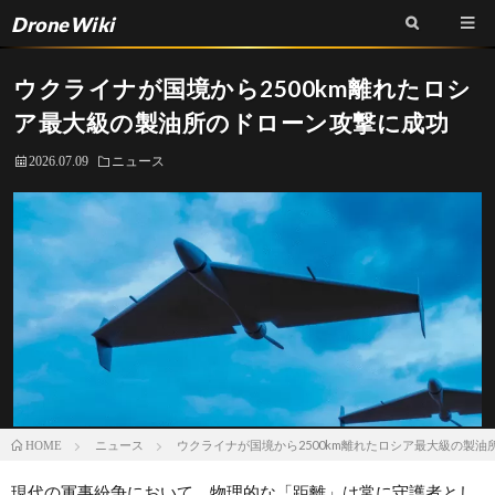
DroneWiki
ウクライナが国境から2500km離れたロシ
ア最大級の製油所のドローン攻撃に成功
2026.07.09
ニュース
ニュース
ウクライナが国境から2500km離れたロシア最大級の製
HOME
現代の軍事紛争において、物理的な「距離」は常に守護者とし