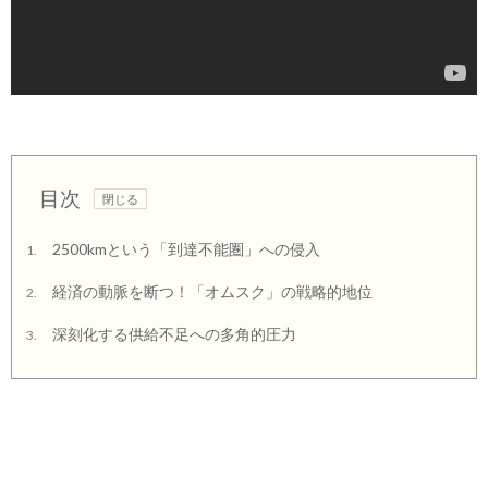
目次
2500kmという「到達不能圏」への侵入
1.
経済の動脈を断つ！「オムスク」の戦略的地位
2.
深刻化する供給不足への多角的圧力
3.