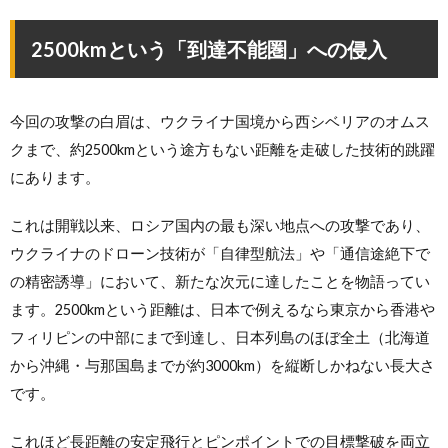
2500kmという「到達不能圏」への侵入
今回の攻撃の白眉は、ウクライナ国境から西シベリアのオムス
クまで、約2500kmという途方もない距離を走破した技術的跳躍
にあります。
これは開戦以来、ロシア国内の最も深い地点への攻撃であり、
ウクライナのドローン技術が「自律型航法」や「通信途絶下で
の精密誘導」において、新たな次元に達したことを物語ってい
ます。2500kmという距離は、日本で例えるなら東京から香港や
フィリピンの中部にまで到達し、日本列島のほぼ全土（北海道
から沖縄・与那国島までが約3000km）を縦断しかねない長大さ
です。
これほど長距離の安定飛行とピンポイントでの目標撃破を両立