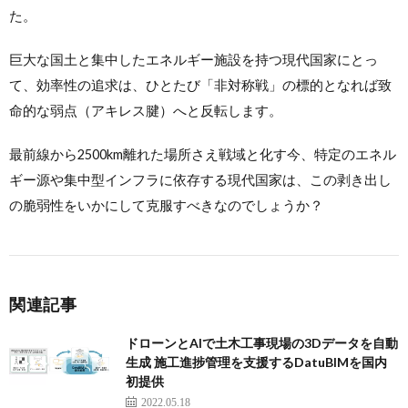
た。
巨大な国土と集中したエネルギー施設を持つ現代国家にとっ
て、効率性の追求は、ひとたび「非対称戦」の標的となれば致
命的な弱点（アキレス腱）へと反転します。
最前線から2500km離れた場所さえ戦域と化す今、特定のエネル
ギー源や集中型インフラに依存する現代国家は、この剥き出し
の脆弱性をいかにして克服すべきなのでしょうか？
関連記事
ドローンとAIで土木工事現場の3Dデータを自動
生成 施工進捗管理を支援するDatuBIMを国内
初提供
2022.05.18