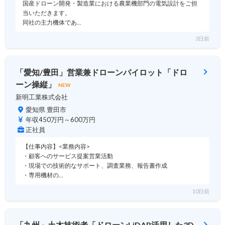
国産ドローン開発・製造業における農業機部門の電気設計をご担
当いただきます。
同社の主力機体であ…
3日前
「愛知/豊田」営業兼ドローンパイロット「ドロ
ーン操縦」
NEW
新明工業株式会社
愛知県 豊田市
年収450万円～600万円
正社員
【仕事内容】<業務内容>
・顧客へのサービス提案営業活動
・現場での技術的なサポート、調査業務、報告書作成
・専用機材の…
10日前
「九州」土木技術者「ドローンLiDAR活用した3D