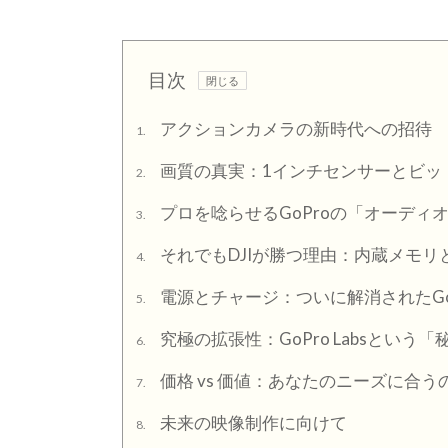
目次
アクションカメラの新時代への招待
1.
画質の真実：1インチセンサーとビッ
2.
プロを唸らせるGoProの「オーディオ進化」
3.
それでもDJIが勝つ理由：内蔵メモリ
4.
電源とチャージ：ついに解消されたGo
5.
究極の拡張性：GoPro Labsという
6.
価格 vs 価値：あなたのニーズに合
7.
未来の映像制作に向けて
8.