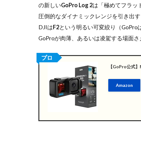
の新しい
GoPro Log 2
は「極めてフラッ
圧倒的なダイナミックレンジを引き出す
DJIは
F2
という明るい可変絞り（GoPro
GoProが肉薄、あるいは凌駕する場面
プロ
【GoPro公式】M
Amazon