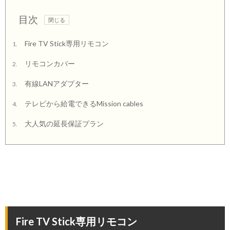
目次
Fire TV Stick専用リモコン
1.
リモコンカバー
2.
有線LANアダプター
3.
テレビから給電できるMission cables
4.
大人気の延長保証プラン
5.
Fire TV Stick専用リモコン