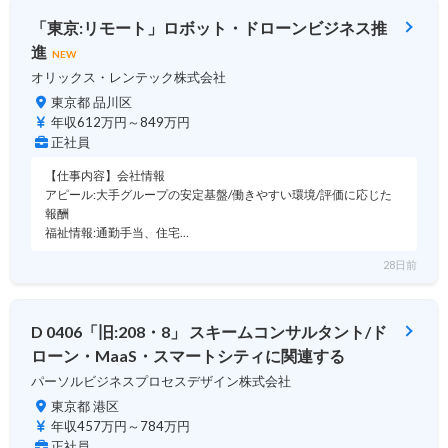
「東京:リモート」ロボット・ドローンビジネス推
進
NEW
オリックス・レンテック株式会社
東京都 品川区
年収612万円～849万円
正社員
【仕事内容】会社情報
アピール:大手グループの安定基盤/働きやすい環境/評価に応じた
報酬
福祉情報:通勤手当、住宅…
28日前
D 0406「旧:208・8」 スキームコンサルタント/ド
ローン・MaaS・スマートシティに関連する
パーソルビジネスプロセスデザイン株式会社
東京都 港区
年収457万円～784万円
正社員