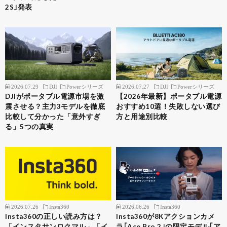
2S｣発表
2026.07.29
DJI
Powerシリーズ
2026.07.27
DJI
Powerシリーズ
DJIがポータブル電源市場を激
【2026年最新】ポータブル電源
震させる？主力3モデルを徹底
おすすめ10選！失敗しない選び
比較して分かった「意外すぎ
方と用途別比較
る」5つの真実
2026.07.26
Insta360
2026.06.26
Insta360
Insta360の正しい読み方は？
Insta360が8Kアクションカメ
「インスタサンロクマル」「イ
ラ｢Ace Pro 2｣の限定モデル｢ア