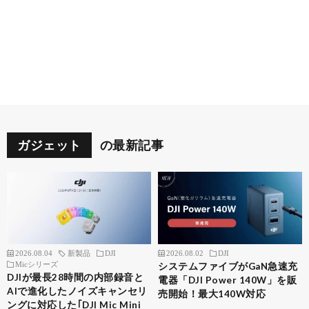
ガジェット
の最新記事
2026.08.04
新製品
DJI
2026.08.02
DJI
Micシリーズ
システムファイブがGaN急速充
DJIが最長28時間の内部録音と
電器「DJI Power 140W」を販
AIで進化したノイズキャンセリ
売開始！最大140W対応
ングに対応した｢DJI Mic Mini