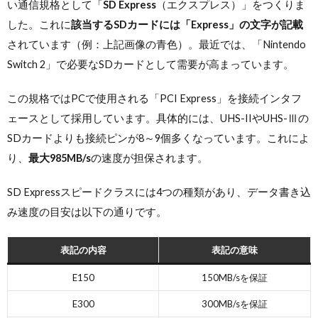
い通信規格として「
SD Express
（エクスプレス）」をつくりま
した。これに
該当するSDカードには「Express」の文字が記載
されています（例：上記画像の青色）。最近では、「Nintendo
Switch 2」で必要なSDカードとして需要が高まっています。
この規格ではPCで使用される「PCI Express」を接続インタフ
ェースとして採用しています。具体的には、UHS-IIやUHS-Ⅲの
SDカードよりも接続ピンが8～9個多くなっています。これによ
り、
最大985MB/s
の速度が担保されます。
SD Expressスピードクラスには4つの種類があり、データ書き込
み速度の目安は以下の通りです。
表記の内容
表記の意味
E150
150MB/sを保証
E300
300MB/sを保証