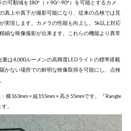
可動域を180°（＋90/−90°）を可能とするカメ
の真上や真下が撮影可能になり、従来の点検では見
が実現します。カメラの性能も向上し、5k以上対応
精細な映像撮影が出来ます。これらの機能より異常
量は4,000ルーメンの高輝度LEDライトの標準搭載
届かない場所での鮮明な映像取得を可能にし、点検
。
横163mm × 縦155mm × 高さ55mmです。『Rangle
ます。