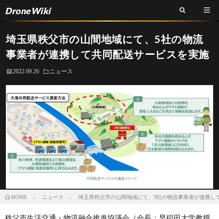
DroneWiki
埼玉県秩父市の山間地域にて、5社の物流
事業者が連携して共同配送サービスを実施
2022.09.26
ニュース
ニュース
埼玉県秩父市の山間地域にて、5社の物流事業者が連携し
HOME
秩父市生活交通・物流融合推進協議会（会長：早稲田大学教授