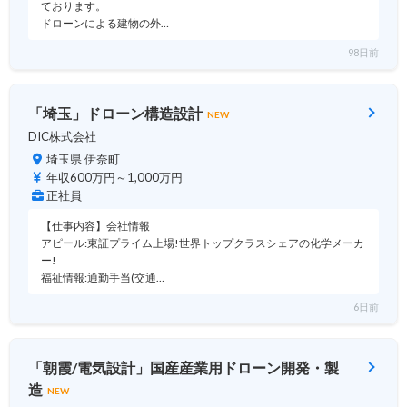
ております。
ドローンによる建物の外…
98日前
「埼玉」ドローン構造設計
NEW
DIC株式会社
埼玉県 伊奈町
年収600万円～1,000万円
正社員
【仕事内容】会社情報
アピール:東証プライム上場!世界トップクラスシェアの化学メーカ
ー!
福祉情報:通勤手当(交通…
6日前
「朝霞/電気設計」国産産業用ドローン開発・製
造
NEW