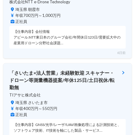
株式会社NTT e-Drone Technology
埼玉県 朝霞市
年収700万円～1,000万円
正社員
【仕事内容】会社情報
アピール:NTT東日本のグループ会社/年間休日123日/需要拡大中の
産業用ドローン分野社会課題…
6日前
「さいたま×法人営業」未経験歓迎 スキャナー・
ドローン等測量機器提案/年休125日/土日祝休/転
勤無
TIアサヒ株式会社
埼玉県 さいたま市
年収400万円～550万円
正社員
【仕事内容】GNSS/光学/レーザ/UAV/画像処理による計測技術と、
ソフトウェア技術、IT技術を軸にした製品・サービス…