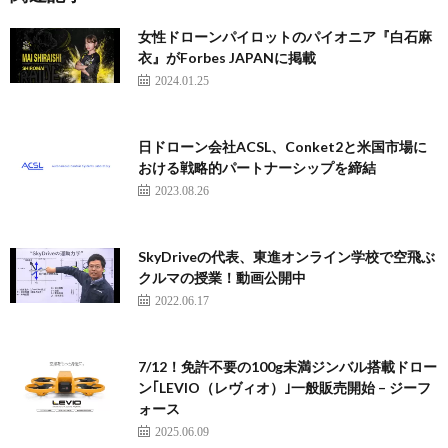
女性ドローンパイロットのパイオニア『白石麻
衣』がForbes JAPANに掲載
2024.01.25
日ドローン会社ACSL、Conket2と米国市場に
おける戦略的パートナーシップを締結
2023.08.26
SkyDriveの代表、東進オンライン学校で空飛ぶ
クルマの授業！動画公開中
2022.06.17
7/12！免許不要の100g未満ジンバル搭載ドロー
ン｢LEVIO（レヴィオ）｣一般販売開始 – ジーフ
ォース
2025.06.09