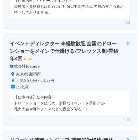
【仕事内容】<アピールポイント>
経験者・資格持ちは即戦力に!40代/中高年/シニア層の方ご応募お
待ちしております 家…
今日
イベントディレクター 未経験歓迎 全国のドロー
ンショーをメインで仕掛ける/フレックス制/昇給
年4回
NEW
株式会社fosbury
東京都 新宿区
月給25万円～50万円
正社員
【仕事内容】仕事内容:
ドローンショーをはじめ、多様なイベントを手掛ける/
花火大会や野外フェスなどで夜空を彩る「ドロ…
3日前
ドローンの電気エンジニア/電気設計経験/年休