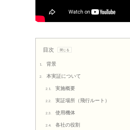
目次
背景
1.
本実証について
2.
実施概要
2.1.
実証場所（飛行ルート）
2.2.
使用機体
2.3.
各社の役割
2.4.