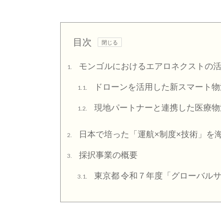
目次
モンゴルにおけるエアロネクストの
1.
ドローンを活用した新スマート物
1.1.
現地パートナーと連携した医療物
1.2.
日本で培った「運航×制度×技術」を
2.
採択事業の概要
3.
東京都 令和７年度「グローバル
3.1.