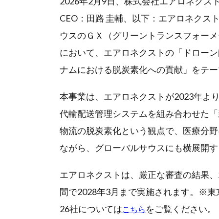
2026年2月9日、株式会社エアロネク
CEO：田路 圭輔、以下：エアロネク
ウスのＧＸ（グリーントランスフォーメ
において、エアロネクストの「ドローン
ナムにおける脱炭素化への貢献」をテー
本事業は、エアロネクストが2023年
代輸配送管理システムを組み合わせた「新
物流の脱炭素化という観点で、医療分野
ながら、グローバルサウスにも横展開す
エアロネクストは、厳正な審査の結果、
間で2028年3月まで実施されます。※
26社については
をご覧ください。
こちら