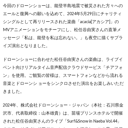
今回のドローンショーは、能登半島地震で被災された方々への
エールと復興への願いを込めて、2024年5月29日にチャリティ
シングルとして再リリースされた楽曲「acacia[アカシア]」の
MVアニメーションをモチーフにし、松任谷由実さんの直筆メ
ッセージ「私は、能登を私は忘れない。」も夜空に描くサプラ
イズ演出となりました。
ドローンショーに合わせた松任谷由実さんの楽曲は、ライブイ
ベント向けリアルタイム音声配信クラウドサービス「チアフォ
ン」を使用。ご観覧の皆様は、スマートフォンなどから流れる
音楽とドローンシ ョーをシンクロさせた演出をお楽しみいただ
きました。
2024年、株式会社ドローンショー・ジャパン（本社：石川県金
沢市、代表取締役：山本雄貴）は、苗場プリンスホテルで開催
された松任谷由実さんのライブ「Surf&Snow in Naeba Vol.44」