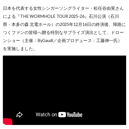
日本を代表する女性シンガーソングライター・松任谷由実さん
による『THE WORMHOLE TOUR 2025-26』石川公演（石川
県・本多の森 北電ホール）の2025年12月16日の終演後、帰路に
つくファンの皆様へ贈る特別なサプライズ演出として、ドロー
ンショー（主催：ByGaudi／企画プロデュース：工藤伸一氏）
を実施しました。