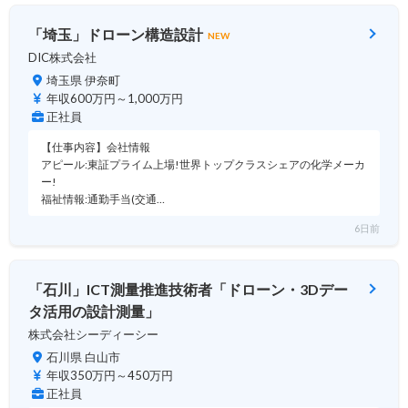
「埼玉」ドローン構造設計
NEW
DIC株式会社
埼玉県 伊奈町
年収600万円～1,000万円
正社員
【仕事内容】会社情報
アピール:東証プライム上場!世界トップクラスシェアの化学メーカ
ー!
福祉情報:通勤手当(交通…
6日前
「石川」ICT測量推進技術者「ドローン・3Dデー
タ活用の設計測量」
株式会社シーディーシー
石川県 白山市
年収350万円～450万円
正社員