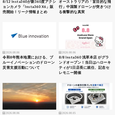
8/12 Insta360が新360度アクシ
オーストラリアの「盲目的な飛
ョンカメラ「Insta360 X6」販
行」中国製ドローンが突きつけ
売開始！リーク情報まとめ
る衝撃的な真実
2026.08.06
2026.08.06
令和8年熊本地震における、ブ
8/8 Insta360 浅草本店 がグラ
ルーイノベーションのドローン
ンドオープン！当日はハローキ
災害支援活動について
ティが1日店長に就任、記念セ
レモニー開催
2026.08.06
2026.08.05