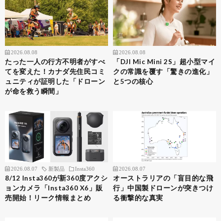
2026.08.08
2026.08.08
たった一人の行方不明者がすべ
「DJI Mic Mini 2S」超小型マイ
てを変えた！カナダ先住民コミ
クの常識を覆す「驚きの進化」
ュニティが証明した「ドローン
と5つの核心
が命を救う瞬間」
2026.08.07
新製品
Insta360
2026.08.07
8/12 Insta360が新360度アクシ
オーストラリアの「盲目的な飛
ョンカメラ「Insta360 X6」販
行」中国製ドローンが突きつけ
売開始！リーク情報まとめ
る衝撃的な真実