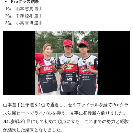
Proクラス結果
1位 山本 悠貴 選手
2位 中澤 陸斗 選手
3位 小高 貴博 選手
山本選手は予選を1位で通過し、セミファイナルを経てProクラ
ス決勝ヒートでライバルを抑え、見事に初優勝を飾りました。
JDL参戦5年目にして初めて頂点に立ち、これまでの努力と経験
が結実した結果となりました。