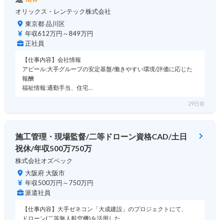
オリックス・レンテック株式会社
東京都 品川区
年収612万円～849万円
正社員
【仕事内容】会社情報
アピール:大手グループの安定基盤/働きやすい環境/評価に応じた
報酬
福祉情報:通勤手当、住宅…
29日前
施工管理・現場監督/二等ドローン資格CAD/土日
祝休/年収500万750万
株式会社オズペック
大阪府 大阪市
年収500万円～750万円
派遣社員
【仕事内容】大手ゼネコン「大成建設」のプロジェクトにて、
ドローン(二等無人航空機)を活用した