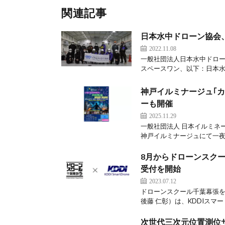
関連記事
日本水中ドローン協会、
2022.11.08
一般社団法人日本水中ドロー
スペースワン、以下：日本水
神戸イルミナージュ｢カウ
ーも開催
2025.11.29
一般社団法人 日本イルミネー
神戸イルミナージュにて一夜
8月からドローンスクー
受付を開始
2023.07.12
ドローンスクール千葉幕張
後藤 仁彰）は、KDDIスマ
次世代三次元位置測位サ