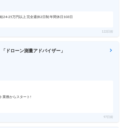
4-25万円以上 完全週休2日制 年間休日103日
122日前
 「ドローン測量アドバイザー」
ト業務からスタート!
97日前