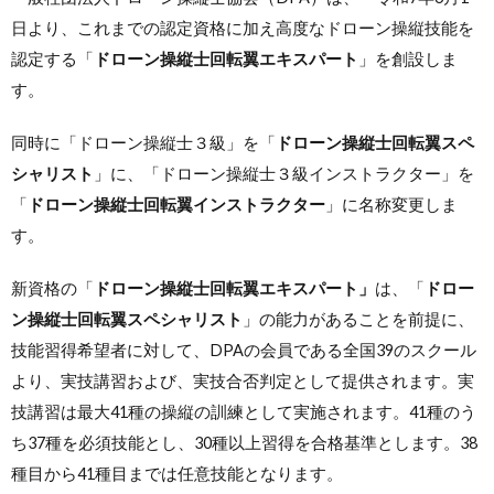
日より、これまでの認定資格に加え高度なドローン操縦技能を
認定する「
ドローン操縦士回転翼エキスパート
」を創設しま
す。
同時に「ドローン操縦士３級」を「
ドローン操縦士回転翼スペ
シャリスト
」に、「ドローン操縦士３級インストラクター」を
「
ドローン操縦士回転翼インストラクター
」に名称変更しま
す。
新資格の「
ドローン操縦士回転翼エキスパート」
は、「
ドロー
ン操縦士回転翼スペシャリスト
」の能力があることを前提に、
技能習得希望者に対して、DPAの会員である全国39のスクール
より、実技講習および、実技合否判定として提供されます。実
技講習は最大41種の操縦の訓練として実施されます。41種のう
ち37種を必須技能とし、30種以上習得を合格基準とします。38
種目から41種目までは任意技能となります。