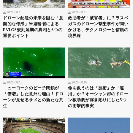
2026.08.10
2026.08.10
ドローン配送の未来を阻む「意
救助者が「被害者」に？ラスベ
図的な停滞」米運輸省による
ガスのドローン撃墜事件が問い
BVLOS規則延期の真相と5つの
かける、テクノロジーと信頼の
重要ポイント
境界線
2026.08.10
2026.08.09
ニューヨークのビーチ閉鎖が
命を救うのは「技術」か「運
「倍増」した意外な理由！ドロ
用」か？オーシャン郡のドロー
ーンが見せるサメとの新たな共
ン救助劇が浮き彫りにした5つ
生
の衝撃的事実