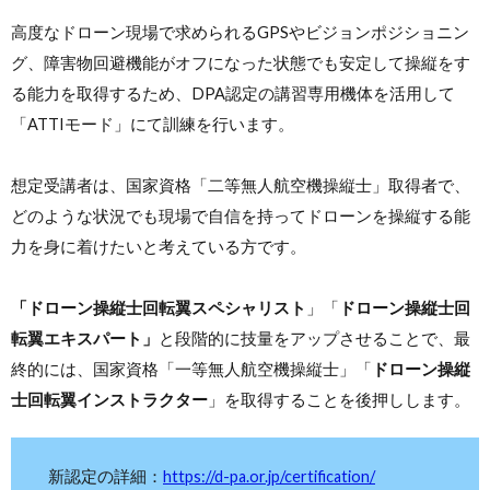
高度なドローン現場で求められるGPSやビジョンポジショニン
グ、障害物回避機能がオフになった状態でも安定して操縦をす
る能力を取得するため、DPA認定の講習専用機体を活用して
「ATTIモード」にて訓練を行います。
想定受講者は、国家資格「二等無人航空機操縦士」取得者で、
どのような状況でも現場で自信を持ってドローンを操縦する能
力を身に着けたいと考えている方です。
「ドローン操縦士回転翼スペシャリスト
」「
ドローン操縦士回
転翼エキスパート」
と段階的に技量をアップさせることで、最
終的には、国家資格「一等無人航空機操縦士」「
ドローン操縦
士回転翼インストラクター
」を取得することを後押しします。
新認定の詳細：
https://d-pa.or.jp/certification/