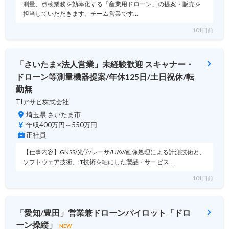
測量、点検業務を効率化する「産業用ドローン」の提案・販売を
担当していただきます。チーム営業です…
101日前
「さいたま×法人営業」未経験歓迎 スキャナー・
ドローン等測量機器提案/年休125日/土日祝休/転
勤無
TIアサヒ株式会社
埼玉県 さいたま市
年収400万円～550万円
正社員
【仕事内容】GNSS/光学/レーザ/UAV/画像処理による計測技術と、
ソフトウェア技術、IT技術を軸にした製品・サービス…
101日前
「愛知/豊田」営業兼ドローンパイロット「ドロ
ーン操縦」
NEW