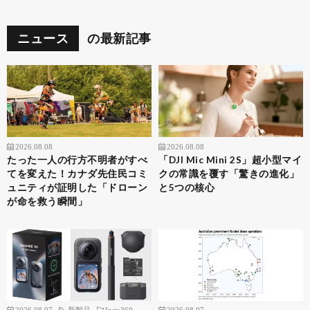
ニュース
の最新記事
2026.08.08
2026.08.08
たった一人の行方不明者がすべ
「DJI Mic Mini 2S」超小型マイ
てを変えた！カナダ先住民コミ
クの常識を覆す「驚きの進化」
ュニティが証明した「ドローン
と5つの核心
が命を救う瞬間」
2026.08.07
新製品
Insta360
2026.08.07