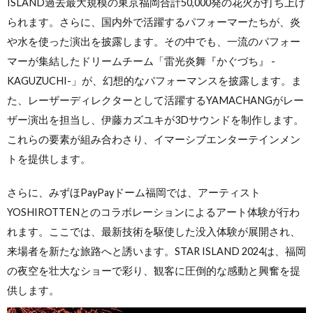
ISLAND過去最大規模の東京福岡合計50,000発の花火が打ち上げ
られます。さらに、国内外で活躍するパフォーマーたちが、炎
や水を使った演出を披露します。その中でも、一流のパフォー
マーが集結したドリームチーム「雷光炎舞『かぐづち』 -
KAGUZUCHI-」が、幻想的なパフォーマンスを披露します。ま
た、レーザーディレクターとして活躍するYAMACHANGがレー
ザー演出を担当し、伊藤カズユキが3Dサウンドを制作します。
これらの要素が組み合わさり、イマーシブエンターテインメン
トを提供します。
さらに、みずほPayPayドーム福岡では、アーティスト
YOSHIROTTENとのコラボレーションによるアート体験が行わ
れます。ここでは、最新技術を駆使した没入体験が展開され、
来場者を新たな旅路へと誘います。STAR ISLAND 2024は、福岡
の夜空を壮大なショーで彩り、観客に圧倒的な感動と興奮を提
供します。