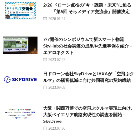
2/26 ドローン点検の“今・課題・未来”に迫る
――「第5回 そらメディア交流会」開催決定
2026.01.24
7/7開催のシンポジウムで新スマート物流
SkyHubの社会実装の成果や先進事例を紹介 –
エアロネクスト
2023.07.22
日ドローン会社SkyDriveとJAXAが「空飛ぶク
ルマ」の騒音低減に向け共同研究の契約締結
2023.09.09
大阪・関西万博での空飛ぶクルマ実現に向け、
大阪ベイエリア航路実現性の調査を開始 –
SkyDrive
2023.07.30