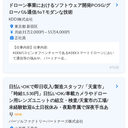
ドローン事業におけるソフトウェア開発PO5G/グ
ローバル通信/IoTモダンな技術
KDDI株式会社
東京都 新宿区
月給31万2,000円～55万4,000円
正社員
【仕事内容】仕事内容:
KDDIのスピンオフベンチャーであるKDDIスマートドローンにおい
て通信等の強みや、パートナー企…
47日前
日払いOKで即日収入/製造スタッフ/「天童市」
「時給1,530円」日払いOK/車載カメラやドロー
ン用レンズユニットの組立・検査/天童市の工場/
未経験歓迎&土日祝休み・夜勤専属で深夜手当あ
り
NEW
パーソルファクトリーパートナーズ株式会社