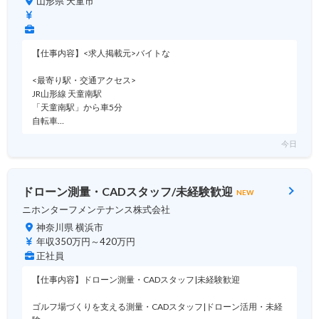
山形県 天童市
【仕事内容】<求人掲載元>バイトな
<最寄り駅・交通アクセス>
JR山形線 天童南駅
「天童南駅」から車5分
自転車…
今日
ドローン測量・CADスタッフ/未経験歓迎
NEW
ニホンターフメンテナンス株式会社
神奈川県 横浜市
年収350万円～420万円
正社員
【仕事内容】ドローン測量・CADスタッフ|未経験歓迎
ゴルフ場づくりを支える測量・CADスタッフ|ドローン活用・未経