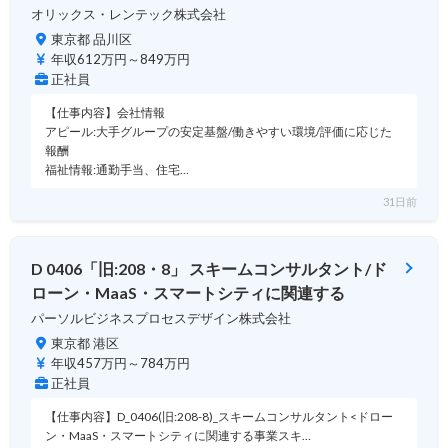
オリックス・レンテック株式会社
東京都 品川区
年収612万円～849万円
正社員
【仕事内容】会社情報
アピール:大手グループの安定基盤/働きやすい環境/評価に応じた
報酬
福祉情報:通勤手当、住宅…
31日前
D 0406「旧:208・8」 スキームコンサルタント/ド
ローン・MaaS・スマートシティに関連する
パーソルビジネスプロセスデザイン株式会社
東京都 港区
年収457万円～784万円
正社員
【仕事内容】D_0406(旧:208-8)_スキームコンサルタント<ドロー
ン・MaaS・スマートシティに関連する事業スキ…