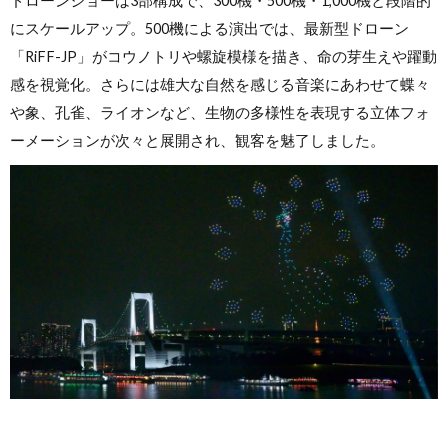
ドローンショーは3部構成で、300機・500機・1,000機と段階的
にスケールアップ。500機による演出では、最新型ドローン
「RiFF-JP」がコウノトリや螺旋模様を描き、命の芽生えや躍動
感を視覚化。さらには雄大な自然を感じる音楽にあわせて蝶々
や象、孔雀、ライオンなど、生物の多様性を表現する立体フォ
ーメーションが次々と展開され、観客を魅了しました。