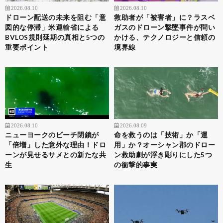
2026.08.10
2026.08.10
ドローン配送の未来を阻む「意
救助者が「被害者」に？ラスベ
図的な停滞」米運輸省による
ガスのドローン撃墜事件が問い
BVLOS規則延期の真相と5つの
かける、テクノロジーと信頼の
重要ポイント
境界線
2026.08.10
2026.08.09
ニューヨークのビーチ閉鎖が
命を救うのは「技術」か「運
「倍増」した意外な理由！ドロ
用」か？オーシャン郡のドロー
ーンが見せるサメとの新たな共
ン救助劇が浮き彫りにした5つ
生
の衝撃的事実