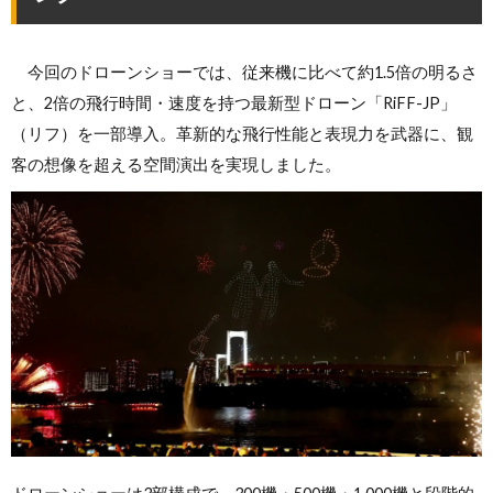
今回のドローンショーでは、従来機に比べて約1.5倍の明るさ
と、2倍の飛行時間・速度を持つ最新型ドローン「RiFF-JP」
（リフ）を一部導入。革新的な飛行性能と表現力を武器に、観
客の想像を超える空間演出を実現しました。