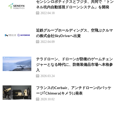
センシンロボティクスとフジタ、共同で 「トン
ネル坑内自動巡視ドローンシステム」を開発
2022.04.18
近鉄グループホールディングス、空飛ぶクルマ
の株式会社SkyDriveへ出資
2022.04.09
テラドローン、ドローンが防衛のゲームチェン
ジャーとなる時代に、防衛装備品市場へ本格参
入
2026.03.24
フランスのCerbair、アンチドローンのパッケ
ージ｢Chimera(キメラ)｣発表
2020.10.02