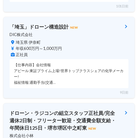
101日前
「埼玉」ドローン構造設計
NEW
DIC株式会社
埼玉県 伊奈町
年収600万円～1,000万円
正社員
【仕事内容】会社情報
アピール:東証プライム上場!世界トップクラスシェアの化学メーカ
ー!
福祉情報:通勤手当(交通…
9日前
ドローン・ラジコンの組立スタッフ正社員/完全
週休2日制・フリーター歓迎・交通費全額支給・
年間休日125日・堺市堺区中之町東
NEW
株式会社小林