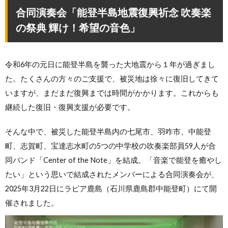
合同演奏会「能登半島地震復興祈念 吹奏楽
の祭典 輝け！希望の音色」
令和6年の元日に能登半島を襲った大地震から１年が過ぎまし
た。たくさんの方々のご支援で、被災地は徐々に復旧してきて
いますが、まだまだ復興までは時間がかかります。これからも
継続した復旧・復興支援が必要です。
そんな中で、被災した能登半島内の七尾市、羽咋市、中能登
町、志賀町、宝達志水町の5つの中学校の吹奏楽部員59人が合
同バンド「Center of the Note」を結成。「音楽で能登を癒やし
たい」という思いで結成されたメンバーによる合同演奏会が、
2025年3月22日にラピア鹿島（石川県鹿島郡中能登町）にて開
催されました。