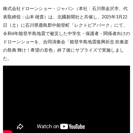
株式会社ドローンショー・ジャパン（本社：石川県金沢市、代
表取締役：山本 雄貴）は、北國新聞社と共催し、2025年3月22
日（土）に石川県鹿島郡中能登町「レクトピアパーク」にて、
令和6年能登半島地震で被災した中学生・保護者・関係者向けの
ドローンショーを、合同演奏会「能登半島地震復興祈念 吹奏楽
の祭典 輝け！希望の音色」終了後にサプライズで実施しまし
た。