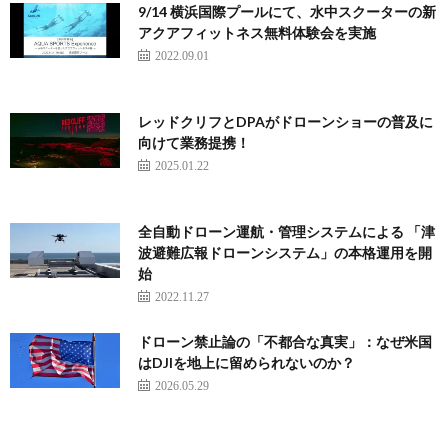
9/14 横浜国際プールにて、水中スクーターの新
アクアフィットネス無料体験会を実施
2022.09.01
レッドクリフとDPAがドローンショーの普及に
向けて業務提携！
2025.01.22
全自動ドローン運航・管理システムによる 「津
波避難広報ドローンシステム」の本格運用を開
始
2022.11.27
ドローン禁止論の「不都合な真実」：なぜ米国
はDJIを地上に留められないのか？
2026.05.29