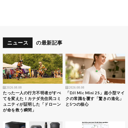
ニュース
の最新記事
2026.08.08
2026.08.08
たった一人の行方不明者がすべ
「DJI Mic Mini 2S」超小型マイ
てを変えた！カナダ先住民コミ
クの常識を覆す「驚きの進化」
ュニティが証明した「ドローン
と5つの核心
が命を救う瞬間」