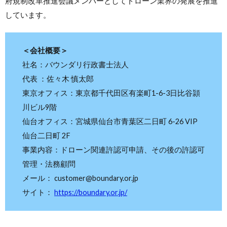
府規制改革推進会議メンバーとしてドローン業界の発展を推進
しています。
＜会社概要＞
社名：バウンダリ行政書士法人
代表 ：佐々木 慎太郎
東京オフィス：東京都千代田区有楽町1-6-3日比谷頴
川ビル9階
仙台オフィス：宮城県仙台市⻘葉区二日町 6-26 VIP
仙台二日町 2F
事業内容：ドローン関連許認可申請、その後の許認可
管理・法務顧問
メール： customer@boundary.or.jp
サイト：
https://boundary.or.jp/