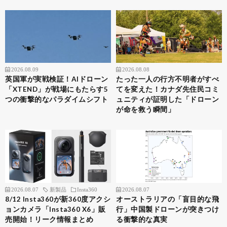
2026.08.09
2026.08.08
英国軍が実戦検証！AIドローン
たった一人の行方不明者がすべ
「XTEND」が戦場にもたらす5
てを変えた！カナダ先住民コミ
つの衝撃的なパラダイムシフト
ュニティが証明した「ドローン
が命を救う瞬間」
2026.08.07
新製品
Insta360
2026.08.07
8/12 Insta360が新360度アクシ
オーストラリアの「盲目的な飛
ョンカメラ「Insta360 X6」販
行」中国製ドローンが突きつけ
売開始！リーク情報まとめ
る衝撃的な真実