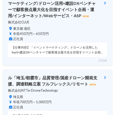
マーケティング/ドローン活用×建設DXベンチャ
ーで顧客接点最大化を目指すイベント企画・運
用/インターネット/Webサービス・ASP
NEW
株式会社CLUE
東京都 港区
年収450万円～650万円
正社員
【仕事内容】「イベントマーケティング」ドローンを活用した
SaaS×建設DXベンチャーで顧客接点最大化を目指すイベント企画…
27日前
ル「埼玉/朝霞市」品質管理/国産ドローン開発支
援、調達戦略立案 フルフレックス/リモート
NEW
株式会社NTTe-DroneTechnology
埼玉県
年収700万円～1,000万円
正社員