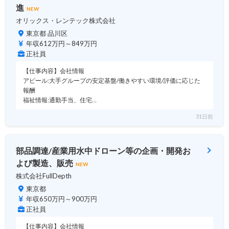
進
NEW
オリックス・レンテック株式会社
東京都 品川区
年収612万円～849万円
正社員
【仕事内容】会社情報
アピール:大手グループの安定基盤/働きやすい環境/評価に応じた
報酬
福祉情報:通勤手当、住宅…
31日前
部品調達/産業用水中ドローン等の企画・開発お
よび製造、販売
NEW
株式会社FullDepth
東京都
年収650万円～900万円
正社員
【仕事内容】会社情報