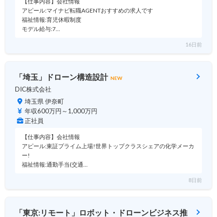
【仕事内容】会社情報
アピール:マイナビ転職AGENTおすすめの求人です
福祉情報:育児休暇制度
モデル給与:7…
16日前
「埼玉」ドローン構造設計
NEW
DIC株式会社
埼玉県 伊奈町
年収600万円～1,000万円
正社員
【仕事内容】会社情報
アピール:東証プライム上場!世界トップクラスシェアの化学メーカ
ー!
福祉情報:通勤手当(交通…
8日前
「東京:リモート」ロボット・ドローンビジネス推