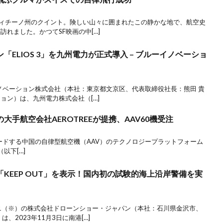
・ティチーノ州のクイント。険しい山々に囲まれたこの静かな地で、航空史
れました。かつてSF映画の中[…]
ELIOS 3」を九州電力が正式導入 – ブルーイノベーショ
ーイノベーション株式会社（本社：東京都文京区、代表取締役社長：熊田 貴
ョン）は、九州電力株式会社（[…]
の大手航空会社AEROTREEが提携、AAV60機受注
リードする中国の自律型航空機（AAV）のテクノロジープラットフォーム
d（以下[…]
KEEP OUT」を表示！国内初の試験的海上沿岸警備を実
.1（※）の株式会社ドローンショー・ジャパン（本社：石川県金沢市、
、2023年11月3日に南港[…]