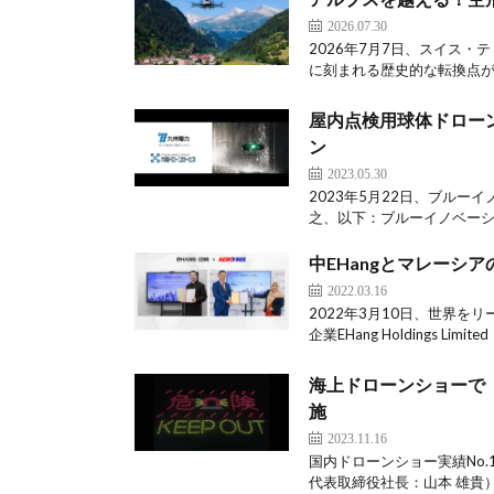
2026.07.30
2026年7月7日、スイス
に刻まれる歴史的な転換点が訪
屋内点検用球体ドローン「
ン
2023.05.30
2023年5月22日、ブル
之、以下：ブルーイノベーシ
中EHangとマレーシア
2022.03.16
2022年3月10日、世界を
企業EHang Holdings Limite
海上ドローンショーで「
施
2023.11.16
国内ドローンショー実績No
代表取締役社長：山本 雄貴）は