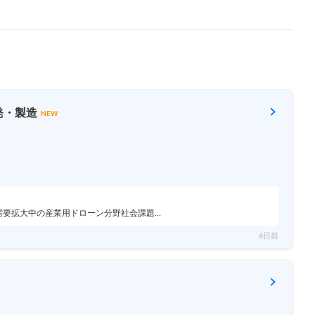
発・製造
NEW
日/需要拡大中の産業用ドローン分野社会課題…
6日前