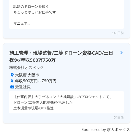
話題のドローンを扱う
ちょっと珍しいお仕事です
マニュア…
143日前
施工管理・現場監督/二等ドローン資格CAD/土日
祝休/年収500万750万
株式会社オズペック
大阪府 大阪市
年収500万円～750万円
派遣社員
【仕事内容】大手ゼネコン「大成建設」のプロジェクトにて、
ドローン(二等無人航空機)を活用した
土木測量や現場のDX推進…
54日前
Sponsored by 求人ボックス