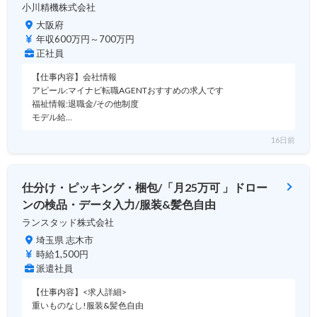
小川精機株式会社
大阪府
年収600万円～700万円
正社員
【仕事内容】会社情報
アピール:マイナビ転職AGENTおすすめの求人です
福祉情報:退職金/その他制度
モデル給…
16日前
仕分け・ピッキング・梱包/「月25万可 」ドロー
ンの検品・データ入力/服装&髪色自由
ランスタッド株式会社
埼玉県 志木市
時給1,500円
派遣社員
【仕事内容】<求人詳細>
重いものなし!服装&髪色自由