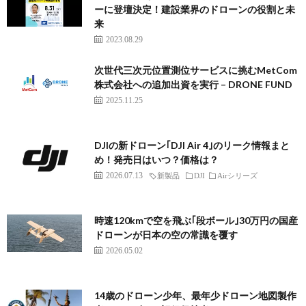
ーに登壇決定！建設業界のドローンの役割と未
来
2023.08.29
次世代三次元位置測位サービスに挑むMetCom
株式会社への追加出資を実行 – DRONE FUND
2025.11.25
DJIの新ドローン｢DJI Air 4｣のリーク情報まと
め！発売日はいつ？価格は？
2026.07.13
新製品
DJI
Airシリーズ
時速120kmで空を飛ぶ｢段ボール｣30万円の国産
ドローンが日本の空の常識を覆す
2026.05.02
14歳のドローン少年、最年少ドローン地図製作