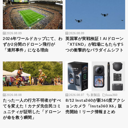
2026.08.09
2026.08.09
2026年ワールドカップにて、わ
英国軍が実戦検証！AIドローン
ずか2分間のドローン飛行が
「XTEND」が戦場にもたらす5
「連邦事件」になる理由
つの衝撃的なパラダイムシフト
2026.08.08
2026.08.07
新製品
Insta360
たった一人の行方不明者がすべ
8/12 Insta360が新360度アクシ
てを変えた！カナダ先住民コミ
ョンカメラ「Insta360 X6」販
ュニティが証明した「ドローン
売開始！リーク情報まとめ
が命を救う瞬間」