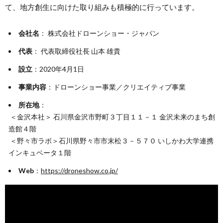
て、地方創生に向けた取り組みも積極的に行っています。
会社名
： 株式会社ドローンショー・ジャパン
代表
： 代表取締役社長 山本 雄貴
設立
：2020年4月1日
事業内容
：ドローンショー事業／クリエイティブ事業
所在地
：
＜金沢本社＞ 石川県金沢市野町３丁目１１－１ 金沢未来のまち創
造館４階
＜野々市ラボ＞石川県野々市市末松３－５７０ いしかわ大学連携
インキュベータ１階
Web
：
https://droneshow.co.jp/