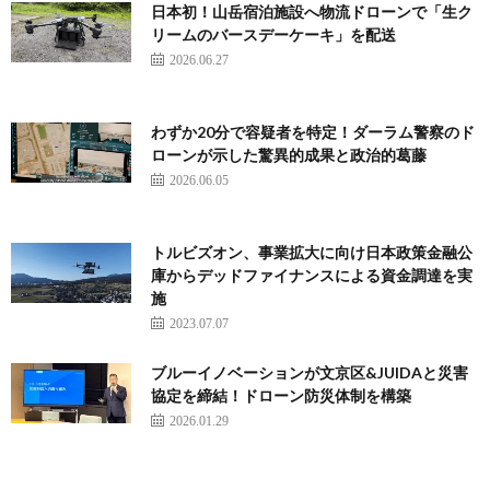
日本初！山岳宿泊施設へ物流ドローンで「生ク
リームのバースデーケーキ」を配送
2026.06.27
わずか20分で容疑者を特定！ダーラム警察のド
ローンが示した驚異的成果と政治的葛藤
2026.06.05
トルビズオン、事業拡大に向け日本政策金融公
庫からデッドファイナンスによる資金調達を実
施
2023.07.07
ブルーイノベーションが文京区&JUIDAと災害
協定を締結！ドローン防災体制を構築
2026.01.29