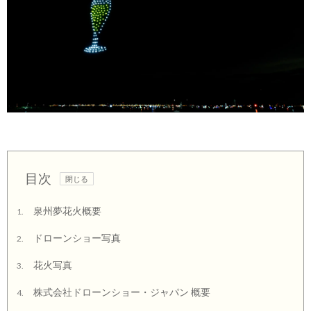
目次
泉州夢花火概要
1.
ドローンショー写真
2.
花火写真
3.
株式会社ドローンショー・ジャパン 概要
4.