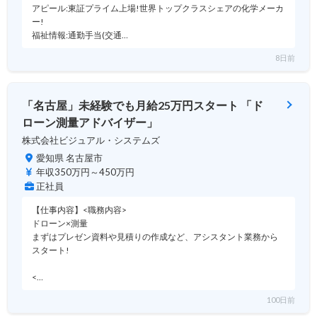
アピール:東証プライム上場!世界トップクラスシェアの化学メーカ
ー!
福祉情報:通勤手当(交通…
8日前
「名古屋」未経験でも月給25万円スタート 「ド
ローン測量アドバイザー」
株式会社ビジュアル・システムズ
愛知県 名古屋市
年収350万円～450万円
正社員
【仕事内容】<職務内容>
ドローン×測量
まずはプレゼン資料や見積りの作成など、アシスタント業務から
スタート!
<…
100日前