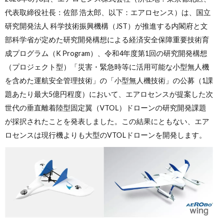
代表取締役社長：佐部 浩太郎、以下：エアロセンス）は、国立
研究開発法人 科学技術振興機構（JST）が推進する内閣府と文
部科学省が定めた研究開発構想による経済安全保障重要技術育
成プログラム（K Program）、令和4年度第1回の研究開発構想
（プロジェクト型）「災害・緊急時等に活用可能な小型無人機
を含めた運航安全管理技術」の「小型無人機技術」の公募（1課
題あたり最大5億円程度）において、エアロセンスが提案した次
世代の垂直離着陸型固定翼（VTOL）ドローンの研究開発課題
が採択されたことを発表しました。この結果にともない、エア
ロセンスは現行機よりも大型のVTOLドローンを開発します。