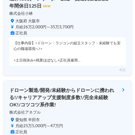
年間休日125日
NEW
株式会社小林
大阪府 大阪市
月給26万2,000円～35万3,700円
正社員
【仕事内容】<ドローン・ラジコンの組立スタッフ・未経験でも安
心の職場環境へ!>
<土日祝休み×残業ほぼなし×正社員雇用…
今日
ドローン製造/開発/未経験からドローンに携われ
る!/キャリアアップ支援制度多数!/完全未経験
OK!/コツコツ系作業!
株式会社アネブル
愛知県 半田市
月給25万5,000円～47万円
正社員