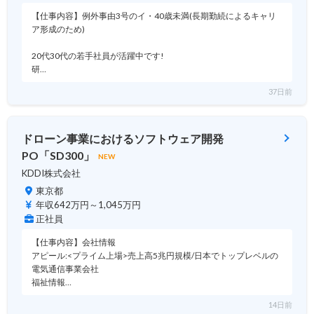
【仕事内容】例外事由3号のイ・40歳未満(長期勤続によるキャリ
ア形成のため)
20代30代の若手社員が活躍中です!
研…
37日前
ドローン事業におけるソフトウェア開発
PO「SD300」
NEW
KDDI株式会社
東京都
年収642万円～1,045万円
正社員
【仕事内容】会社情報
アピール:<プライム上場>売上高5兆円規模/日本でトップレベルの
電気通信事業会社
福祉情報…
14日前