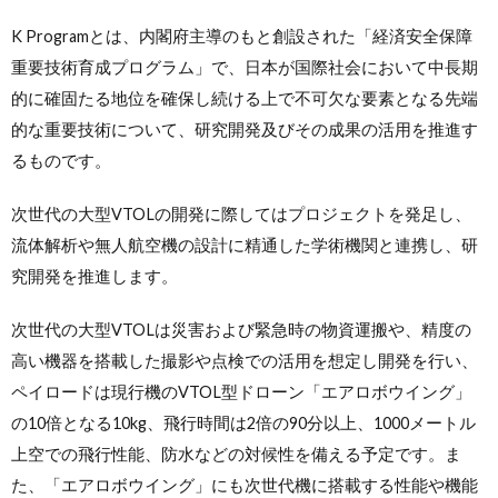
K Programとは、内閣府主導のもと創設された「経済安全保障
重要技術育成プログラム」で、日本が国際社会において中長期
的に確固たる地位を確保し続ける上で不可欠な要素となる先端
的な重要技術について、研究開発及びその成果の活用を推進す
るものです。
次世代の大型VTOLの開発に際してはプロジェクトを発足し、
流体解析や無人航空機の設計に精通した学術機関と連携し、研
究開発を推進します。
次世代の大型VTOLは災害および緊急時の物資運搬や、精度の
高い機器を搭載した撮影や点検での活用を想定し開発を行い、
ペイロードは現行機のVTOL型ドローン「エアロボウイング」
の10倍となる10kg、飛行時間は2倍の90分以上、1000メートル
上空での飛行性能、防水などの対候性を備える予定です。ま
た、「エアロボウイング」にも次世代機に搭載する性能や機能