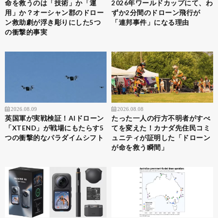
命を救うのは「技術」か「運
2026年ワールドカップにて、わ
用」か？オーシャン郡のドロー
ずか2分間のドローン飛行が
ン救助劇が浮き彫りにした5つ
「連邦事件」になる理由
の衝撃的事実
2026.08.09
2026.08.08
英国軍が実戦検証！AIドローン
たった一人の行方不明者がすべ
「XTEND」が戦場にもたらす5
てを変えた！カナダ先住民コミ
つの衝撃的なパラダイムシフト
ュニティが証明した「ドローン
が命を救う瞬間」