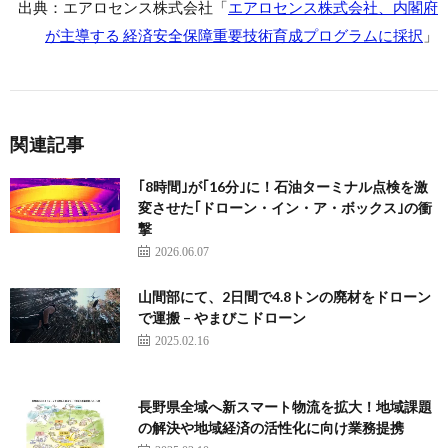
出典：エアロセンス株式会社「
エアロセンス株式会社、内閣府
が主導する 経済安全保障重要技術育成プログラムに採択
」
関連記事
｢8時間｣が｢16分｣に！石油ターミナル点検を激
変させた｢ドローン・イン・ア・ボックス｣の衝
撃
2026.06.07
山間部にて、2日間で4.8トンの廃材をドローン
で運搬 – やまびこドローン
2025.02.16
長野県全域へ新スマート物流を拡大！地域課題
の解決や地域経済の活性化に向け業務提携