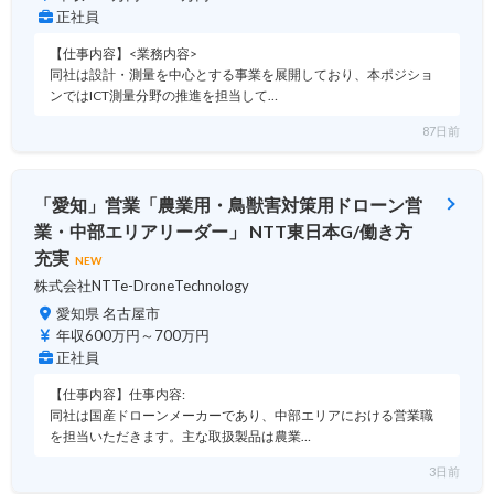
正社員
【仕事内容】<業務内容>
同社は設計・測量を中心とする事業を展開しており、本ポジショ
ンではICT測量分野の推進を担当して…
87日前
「愛知」営業「農業用・鳥獣害対策用ドローン営
業・中部エリアリーダー」 NTT東日本G/働き方
充実
NEW
株式会社NTTe-DroneTechnology
愛知県 名古屋市
年収600万円～700万円
正社員
【仕事内容】仕事内容:
同社は国産ドローンメーカーであり、中部エリアにおける営業職
を担当いただきます。主な取扱製品は農業…
3日前