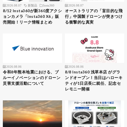
2026.08.07
新製品
Insta360
2026.08.07
8/12 Insta360が新360度アクシ
オーストラリアの「盲目的な飛
ョンカメラ「Insta360 X6」販
行」中国製ドローンが突きつけ
売開始！リーク情報まとめ
る衝撃的な真実
2026.08.06
2026.08.06
令和8年熊本地震における、ブ
8/8 Insta360 浅草本店 がグラ
ルーイノベーションのドローン
ンドオープン！当日はハローキ
災害支援活動について
ティが1日店長に就任、記念セ
レモニー開催