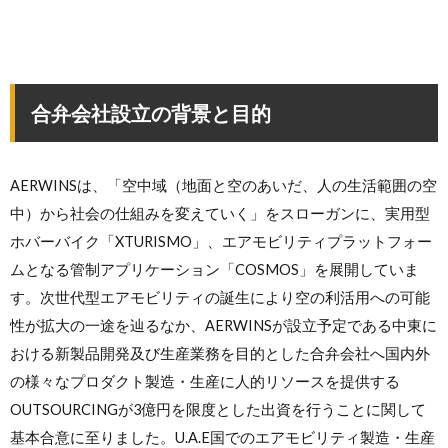
合弁会社設立の背景と目的
AERWINSは、「空中域（地面と空のあいだ、人の生活範囲の空
中）から社会の仕組みを変えていく」をスローガンに、実用型
ホバーバイク「XTURISMO」、エアモビリティプラットフォー
ムとなる管制アプリケーション「COSMOS」を展開していま
す。次世代型エアモビリティの誕生により空の利活用への可能
性が拡大の一途を辿るなか、AERWINSが設立予定である中東に
おける新製品開発及び生産業務を目的とした合弁会社へ国内外
の様々なプロダクト製造・生産に人的リソースを提供する
OUTSOURCINGが3億円を限度とした出資を行うことに関して
基本合意に至りました。U.A.E国でのエアモビリティ製造・生産