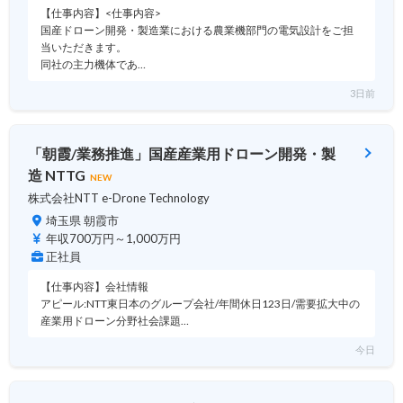
【仕事内容】<仕事内容>
国産ドローン開発・製造業における農業機部門の電気設計をご担
当いただきます。
同社の主力機体であ…
3日前
「朝霞/業務推進」国産産業用ドローン開発・製
造 NTTG
NEW
株式会社NTT e-Drone Technology
埼玉県 朝霞市
年収700万円～1,000万円
正社員
【仕事内容】会社情報
アピール:NTT東日本のグループ会社/年間休日123日/需要拡大中の
産業用ドローン分野社会課題…
今日