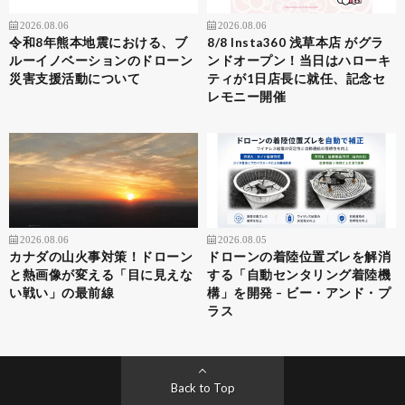
2026.08.06
2026.08.06
令和8年熊本地震における、ブ
8/8 Insta360 浅草本店 がグラ
ルーイノベーションのドローン
ンドオープン！当日はハローキ
災害支援活動について
ティが1日店長に就任、記念セ
レモニー開催
2026.08.06
2026.08.05
カナダの山火事対策！ドローン
ドローンの着陸位置ズレを解消
と熱画像が変える「目に見えな
する「自動センタリング着陸機
い戦い」の最前線
構」を開発 – ビー・アンド・プ
ラス
Back to Top