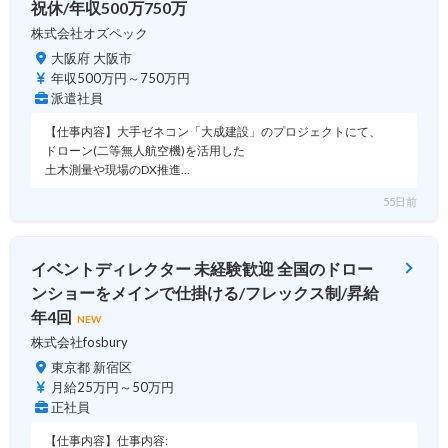
祝休/年収500万750万
株式会社オズペック
大阪府 大阪市
年収500万円～750万円
派遣社員
【仕事内容】大手ゼネコン「大成建設」のプロジェクトにて、
ドローン(二等無人航空機)を活用した
土木測量や現場のDX推進…
55日前
イベントディレクター 未経験歓迎 全国のドロー
ンショーをメインで仕掛ける/フレックス制/昇給
年4回
NEW
株式会社fosbury
東京都 新宿区
月給25万円～50万円
正社員
【仕事内容】仕事内容: