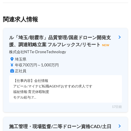
関連求人情報
ル「埼玉/朝霞市」品質管理/国産ドローン開発支
援、調達戦略立案 フルフレックス/リモート
NEW
株式会社NTTe-DroneTechnology
埼玉県
年収700万円～1,000万円
正社員
【仕事内容】会社情報
アピール:マイナビ転職AGENTおすすめの求人です
福祉情報:育児休暇制度
モデル給与:7…
17日前
施工管理・現場監督/二等ドローン資格CAD/土日