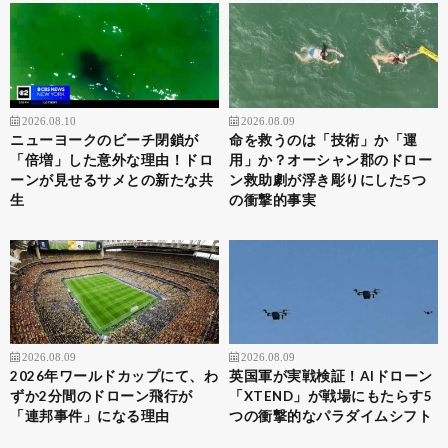
2026.08.10
2026.08.09
ニューヨークのビーチ閉鎖が
命を救うのは「技術」か「運
「倍増」した意外な理由！ドロ
用」か？オーシャン郡のドロー
ーンが見せるサメとの新たな共
ン救助劇が浮き彫りにした5つ
生
の衝撃的事実
2026.08.09
2026.08.09
2026年ワールドカップにて、わ
英国軍が実戦検証！AIドローン
ずか2分間のドローン飛行が
「XTEND」が戦場にもたらす5
「連邦事件」になる理由
つの衝撃的なパラダイムシフト