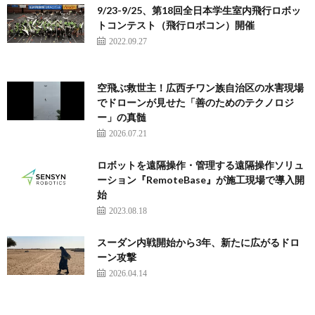
9/23-9/25、第18回全日本学生室内飛行ロボッ
トコンテスト（飛行ロボコン）開催
2022.09.27
空飛ぶ救世主！広西チワン族自治区の水害現場
でドローンが見せた「善のためのテクノロジ
ー」の真髄
2026.07.21
ロボットを遠隔操作・管理する遠隔操作ソリュ
ーション『RemoteBase』が施工現場で導入開
始
2023.08.18
スーダン内戦開始から3年、新たに広がるドロ
ーン攻撃
2026.04.14