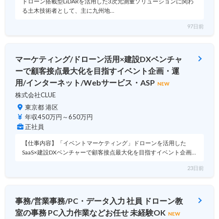
ドローン搭載型LiDARを活用した3次元測量ソリューションに関わ
る土木技術者として、主に九州地…
97日前
マーケティング/ドローン活用×建設DXベンチャ
ーで顧客接点最大化を目指すイベント企画・運
用/インターネット/Webサービス・ASP
NEW
株式会社CLUE
東京都 港区
年収450万円～650万円
正社員
【仕事内容】「イベントマーケティング」ドローンを活用した
SaaS×建設DXベンチャーで顧客接点最大化を目指すイベント企画…
23日前
事務/営業事務/PC・データ入力 社員 ドローン教
室の事務 PC入力作業などお任せ 未経験OK
NEW