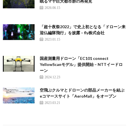
眠るマヤ巨大都市群の再発見
2026.06.15
「超十夜祭2022」で史上初となる「ドローン来
迎仏編隊飛行」を披露 – fly株式会社
2023.01.15
国産測量用ドローン「EC101 connect
YellowScanモデル」提供開始 – NTTイードロ
ーン
2024.12.23
空飛ぶクルマとドローンの部品メーカーを結ぶ
eコマースサイト「AeroMall」をオープン
2023.03.21