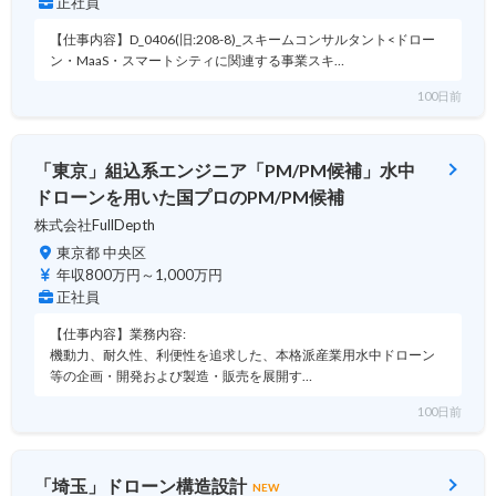
正社員
【仕事内容】D_0406(旧:208-8)_スキームコンサルタント<ドロー
ン・MaaS・スマートシティに関連する事業スキ…
100日前
「東京」組込系エンジニア「PM/PM候補」水中
ドローンを用いた国プロのPM/PM候補
株式会社FullDepth
東京都 中央区
年収800万円～1,000万円
正社員
【仕事内容】業務内容:
機動力、耐久性、利便性を追求した、本格派産業用水中ドローン
等の企画・開発および製造・販売を展開す…
100日前
「埼玉」ドローン構造設計
NEW