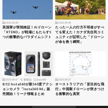
2026.08.09
2026.08.08
英国軍が実戦検証！AIドローン
たった一人の行方不明者がすべ
「XTEND」が戦場にもたらす5
てを変えた！カナダ先住民コミ
つの衝撃的なパラダイムシフト
ュニティが証明した「ドローン
が命を救う瞬間」
2026.08.07
新製品
Insta360
2026.08.07
8/12 Insta360が新360度アクシ
オーストラリアの「盲目的な飛
ョンカメラ「Insta360 X6」販
行」中国製ドローンが突きつけ
売開始！リーク情報まとめ
る衝撃的な真実