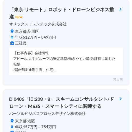
「東京:リモート」ロボット・ドローンビジネス推
進
NEW
オリックス・レンテック株式会社
東京都 品川区
年収612万円～849万円
正社員
【仕事内容】会社情報
アピール:大手グループの安定基盤/働きやすい環境/評価に応じた
報酬
福祉情報:通勤手当、住宅…
31日前
D 0406「旧:208・8」 スキームコンサルタント/ド
ローン・MaaS・スマートシティに関連する
パーソルビジネスプロセスデザイン株式会社
東京都 港区
年収457万円～784万円