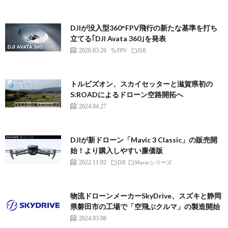
DJIが没入型360°FPV飛行の新たな基準を打ち
立てる｢DJI Avata 360｣を発表
2026.03.26
FPV
DJI
トルビズオン、スカイセッターと滋賀県初の
S:ROADによるドローン空路開拓へ
2024.04.27
DJIが新ドローン「Mavic 3 Classic」の販売開
始！より購入しやすい廉価版
2022.11.02
DJI
Mavicシリーズ
物流ドローンメーカーSkyDrive、スズキと静岡
県磐田市の工場で「空飛ぶクルマ」の製造開始
2024.03.08