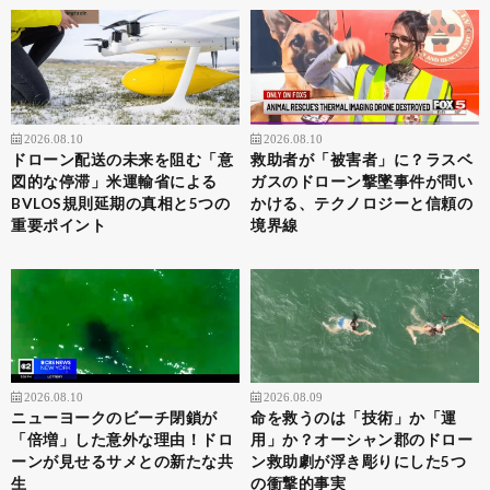
2026.08.10
2026.08.10
ドローン配送の未来を阻む「意
救助者が「被害者」に？ラスベ
図的な停滞」米運輸省による
ガスのドローン撃墜事件が問い
BVLOS規則延期の真相と5つの
かける、テクノロジーと信頼の
重要ポイント
境界線
2026.08.10
2026.08.09
ニューヨークのビーチ閉鎖が
命を救うのは「技術」か「運
「倍増」した意外な理由！ドロ
用」か？オーシャン郡のドロー
ーンが見せるサメとの新たな共
ン救助劇が浮き彫りにした5つ
生
の衝撃的事実