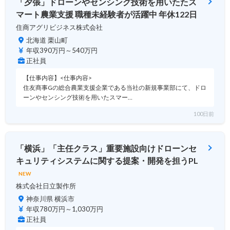
「夕張」ドローンやセンシング技術を用いたたス
マート農業支援 職種未経験者が活躍中 年休122日
住商アグリビジネス株式会社
北海道 栗山町
年収390万円～540万円
正社員
【仕事内容】<仕事内容>
住友商事Gの総合農業支援企業である当社の新規事業部にて、ドロ
ーンやセンシング技術を用いたスマー…
100日前
「横浜」「主任クラス」重要施設向けドローンセ
キュリティシステムに関する提案・開発を担うPL
NEW
株式会社日立製作所
神奈川県 横浜市
年収780万円～1,030万円
正社員