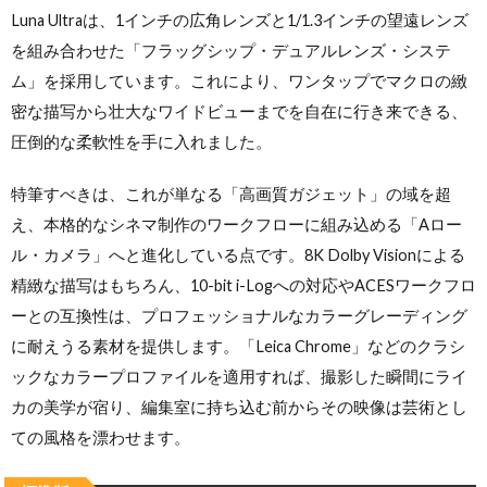
Luna Ultraは、1インチの広角レンズと1/1.3インチの望遠レンズ
を組み合わせた「フラッグシップ・デュアルレンズ・システ
ム」を採用しています。これにより、ワンタップでマクロの緻
密な描写から壮大なワイドビューまでを自在に行き来できる、
圧倒的な柔軟性を手に入れました。
特筆すべきは、これが単なる「高画質ガジェット」の域を超
え、本格的なシネマ制作のワークフローに組み込める「Aロー
ル・カメラ」へと進化している点です。8K Dolby Visionによる
精緻な描写はもちろん、10-bit i-Logへの対応やACESワークフロ
ーとの互換性は、プロフェッショナルなカラーグレーディング
に耐えうる素材を提供します。「Leica Chrome」などのクラシ
ックなカラープロファイルを適用すれば、撮影した瞬間にライ
カの美学が宿り、編集室に持ち込む前からその映像は芸術とし
ての風格を漂わせます。