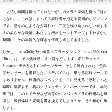
アクションカメラ・ポケットカメラ
海外では発売開始！次世代ジンバルカ
HOME
「大切な瞬間は待ってくれないが、カメラの準備も待ってはい
けない」。これは、すべての表現者が抱える普遍的なジレンマ
です。息をのむような夕暮れや、二度と繰り返されない愛する
人の柔らかな表情。私たちは機材をセットアップするわずかな
時間に、その本質的な輝きを何度も逃してきました。
しかし、Insta360が放つ最新のフラッグシップ「Insta360 Luna
Ultra」は、その焦燥感に終止符を打ちます。名門ライカの
Sumacron光学系と1インチセンサー、そして統合された「色温
度センサー」を搭載したこのデバイスは、単なる記録ツールで
はありません。技術的なスペックを、目に見える「感動」へと
瞬時に翻訳する、真のクリエイティブ・パートナーです。本記
事では、このカメラがなぜ既存のジンバルカメラの枠組みを破
壊し、撮影体験の定義を書き換えてしまうのか、その核心に迫
ります。