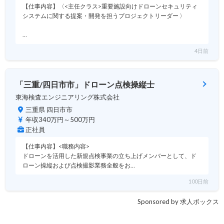
【仕事内容】〈<主任クラス>重要施設向けドローンセキュリティ
システムに関する提案・開発を担うプロジェクトリーダー 〉
…
4日前
「三重/四日市市」ドローン点検操縦士
東海検査エンジニアリング株式会社
三重県 四日市市
年収340万円～500万円
正社員
【仕事内容】<職務内容>
ドローンを活用した新規点検事業の立ち上げメンバーとして、ド
ローン操縦および点検撮影業務全般をお…
100日前
Sponsored by 求人ボックス