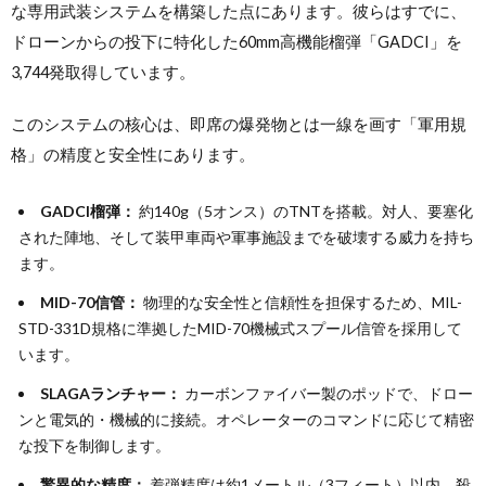
な専用武装システムを構築した点にあります。彼らはすでに、
ドローンからの投下に特化した60mm高機能榴弾「GADCI」を
3,744発取得しています。
このシステムの核心は、即席の爆発物とは一線を画す「軍用規
格」の精度と安全性にあります。
GADCI榴弾：
約140g（5オンス）のTNTを搭載。対人、要塞化
された陣地、そして装甲車両や軍事施設までを破壊する威力を持ち
ます。
MID-70信管：
物理的な安全性と信頼性を担保するため、MIL-
STD-331D規格に準拠したMID-70機械式スプール信管を採用して
います。
SLAGAランチャー：
カーボンファイバー製のポッドで、ドロー
ンと電気的・機械的に接続。オペレーターのコマンドに応じて精密
な投下を制御します。
驚異的な精度：
着弾精度は約1メートル（3フィート）以内。殺