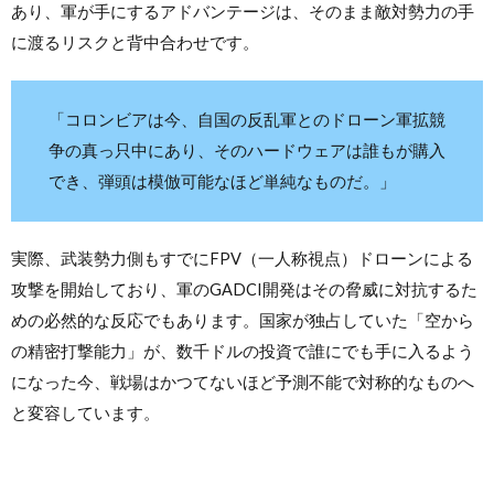
あり、軍が手にするアドバンテージは、そのまま敵対勢力の手
に渡るリスクと背中合わせです。
「コロンビアは今、自国の反乱軍とのドローン軍拡競
争の真っ只中にあり、そのハードウェアは誰もが購入
でき、弾頭は模倣可能なほど単純なものだ。」
実際、武装勢力側もすでにFPV（一人称視点）ドローンによる
攻撃を開始しており、軍のGADCI開発はその脅威に対抗するた
めの必然的な反応でもあります。国家が独占していた「空から
の精密打撃能力」が、数千ドルの投資で誰にでも手に入るよう
になった今、戦場はかつてないほど予測不能で対称的なものへ
と変容しています。