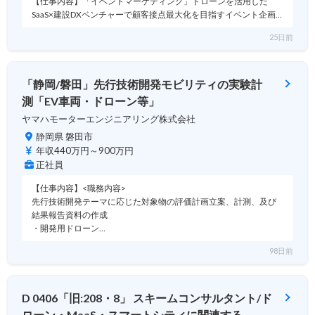
【仕事内容】「イベントマーケティング」ドローンを活用した
SaaS×建設DXベンチャーで顧客接点最大化を目指すイベント企画…
25日前
「静岡/磐田」先行技術開発モビリティの実験計
測「EV車両・ドローン等」
ヤマハモーターエンジニアリング株式会社
静岡県 磐田市
年収440万円～900万円
正社員
【仕事内容】<職務内容>
先行技術開発テーマに応じた対象物の評価計画立案、計測、及び
結果報告資料の作成
・開発用ドローン…
98日前
D 0406「旧:208・8」 スキームコンサルタント/ド
ローン・MaaS・スマートシティに関連する