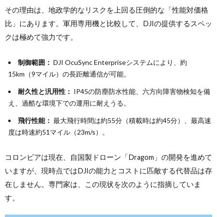
その理由は、地政学的なリスクを上回る圧倒的な「性能対価格
比」にあります。軍用専用機と比較して、DJIの提供するスペッ
クは極めて強力です。
制御範囲：
DJI OcuSync Enterpriseシステムにより、約
15km（9マイル）の長距離通信が可能。
耐久性と汎用性：
IP45の防塵防水性能、六方向障害物検知を備
え、過酷な環境下での運用に耐えうる。
飛行性能：
最大飛行時間は約55分（積載時は約45分）、最高速
度は時速約51マイル（23m/s）。
コロンビアは現在、自国製ドローン「Dragom」の開発を進めて
いますが、現時点ではDJIの能力とコストに匹敵する代替品は存
在しません。専門家は、この現状を次のように指摘していま
す。