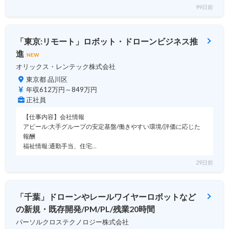
99日前
「東京:リモート」ロボット・ドローンビジネス推
進
NEW
オリックス・レンテック株式会社
東京都 品川区
年収612万円～849万円
正社員
【仕事内容】会社情報
アピール:大手グループの安定基盤/働きやすい環境/評価に応じた
報酬
福祉情報:通勤手当、住宅…
29日前
「千葉」ドローンやレールワイヤーロボットなど
の新規・既存開発/PM/PL/残業20時間
パーソルクロステクノロジー株式会社