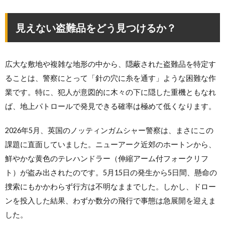
見えない盗難品をどう見つけるか？
広大な敷地や複雑な地形の中から、隠蔽された盗難品を特定す
ることは、警察にとって「針の穴に糸を通す」ような困難な作
業です。特に、犯人が意図的に木々の下に隠した重機ともなれ
ば、地上パトロールで発見できる確率は極めて低くなります。
2026年5月、英国のノッティンガムシャー警察は、まさにこの
課題に直面していました。ニューアーク近郊のホートンから、
鮮やかな黄色のテレハンドラー（伸縮アーム付フォークリフ
ト）が盗み出されたのです。5月15日の発生から5日間、懸命の
捜索にもかかわらず行方は不明なままでした。しかし、ドロー
ンを投入した結果、わずか数分の飛行で事態は急展開を迎えま
した。