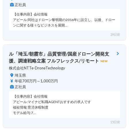
正社員
【仕事内容】会社情報
アピール:同社はドローン黎明期の2016年に設立し、以後、ドロー
ンに関する様々なビジネスを展開…
29日前
ル「埼玉/朝霞市」品質管理/国産ドローン開発支
援、調達戦略立案 フルフレックス/リモート
NEW
株式会社NTTe-DroneTechnology
埼玉県
年収700万円～1,000万円
正社員
【仕事内容】会社情報
アピール:マイナビ転職AGENTおすすめの求人です
福祉情報:育児休暇制度
モデル給与:7…
15日前