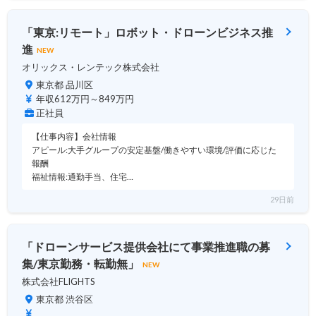
「東京:リモート」ロボット・ドローンビジネス推
進
NEW
オリックス・レンテック株式会社
東京都 品川区
年収612万円～849万円
正社員
【仕事内容】会社情報
アピール:大手グループの安定基盤/働きやすい環境/評価に応じた
報酬
福祉情報:通勤手当、住宅…
29日前
「ドローンサービス提供会社にて事業推進職の募
集/東京勤務・転勤無」
NEW
株式会社FLIGHTS
東京都 渋谷区