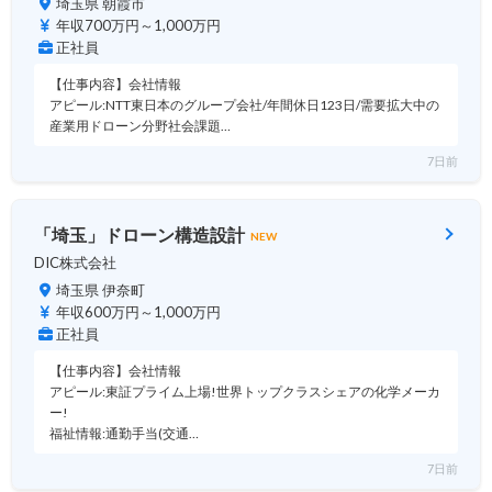
埼玉県 朝霞市
年収700万円～1,000万円
正社員
【仕事内容】会社情報
アピール:NTT東日本のグループ会社/年間休日123日/需要拡大中の
産業用ドローン分野社会課題…
7日前
「埼玉」ドローン構造設計
NEW
DIC株式会社
埼玉県 伊奈町
年収600万円～1,000万円
正社員
【仕事内容】会社情報
アピール:東証プライム上場!世界トップクラスシェアの化学メーカ
ー!
福祉情報:通勤手当(交通…
7日前