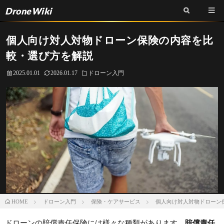
DroneWiki
個人向け対人対物ドローン保険の内容を比
較・選び方を解説
2025.01.01
2026.01.17
ドローン入門
ドローン入門
保険・ケアサービス
個人向け対人対物ドローン
HOME
ドローンの賠償責任保険には様々な種類があります。
賠償責任