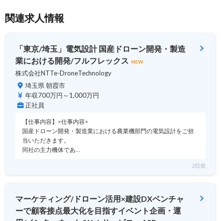
関連求人情報
「東京/埼玉」電気設計 国産ドローン開発・製造
業における開発/フルフレックス
NEW
株式会社NTTe-DroneTechnology
埼玉県 朝霞市
年収700万円～1,000万円
正社員
【仕事内容】<仕事内容>
国産ドローン開発・製造業における農業機部門の電気設計をご担
当いただきます。
同社の主力機体であ…
2日前
マーケティング/ドローン活用×建設DXベンチャ
ーで顧客接点最大化を目指すイベント企画・運