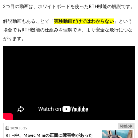
2つ目の動画は、ホワイトボードを使ったRTH機能の解説です。
解説動画もあることで「
実験動画だけではわからない
」という
場合でもRTH機能の仕組みを理解でき、より安全な飛行につな
がります。
関連記事
2020.06.25
RTH中、Mavic Miniの正面に障害物があった