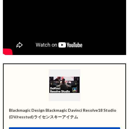
Blackmagic Design Blackmagic Davinci Resolve18 Studio
(DV/resstud)ライセンスキーアイテム