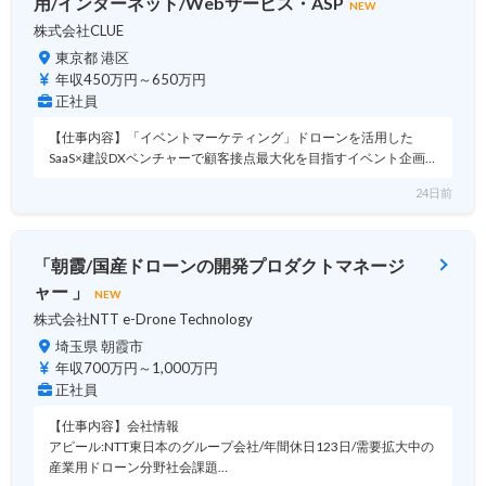
用/インターネット/Webサービス・ASP
NEW
株式会社CLUE
東京都 港区
年収450万円～650万円
正社員
【仕事内容】「イベントマーケティング」ドローンを活用した
SaaS×建設DXベンチャーで顧客接点最大化を目指すイベント企画…
24日前
「朝霞/国産ドローンの開発プロダクトマネージ
ャー 」
NEW
株式会社NTT e-Drone Technology
埼玉県 朝霞市
年収700万円～1,000万円
正社員
【仕事内容】会社情報
アピール:NTT東日本のグループ会社/年間休日123日/需要拡大中の
産業用ドローン分野社会課題…