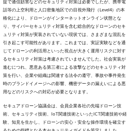
提で通信妨害などのセキュリティ対策は必要でしたが、携帯電
話等の上空利用と人口密集地区での目視外飛行（Level4）の本
格化により、ドローンがインターネットオンライン状態とな
り、サイバーセキュリティ対策を含む総合的なドローンのセキ
ュリティ対策が実装されていない現状では、さまざまな混乱を
引き起こす可能性があります。これまでは、実証実験などを通
じてドローンの利活用といった視点が大きく運用リスクに対す
るセキュリティ対策は考慮されていませんでした。社会実装が
進むにつれ、悪意ある第三者による攻撃などのセキュリティ対
策を行い、企業や組織は関連する法令の遵守、事故や事件発生
時のブランドイメージへの影響、機密データの漏えいによる悪
用などのリスクへの対応が必要となります。
セキュアドローン協議会は、会員企業各社の先端ドローン技
術、セキュリティ技術、IoT関連技術といったICT関連技術や経
験、知見を生かし、ドローンの安心・安全な操作環境を確立す
るための指標となる本セキュリティガイドを策定しました。