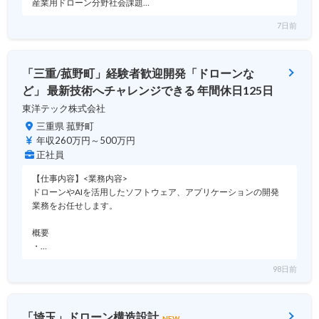
産業用ドローン分野社会課題…
7日前
「三重/菰野町」経験者歓迎開発「ドローンな
ど」 最新技術へチャレンジできる 年間休日125日
東洋テック株式会社
三重県 菰野町
年収260万円～500万円
正社員
【仕事内容】<業務内容>
ドローンやAIを活用したソフトウェア、アプリケーションの開発
業務をお任せします。
概要
・…
98日前
「埼玉」ドローン構造設計
NEW