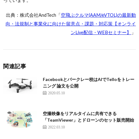
っています。
出典：株式会社AndTech「
空飛ぶクルマ(AAM/eVTOL)の最新動
向・法規制と事業化に向けた留意点・課題・対応策【オンライ
ンLive配信・WEBセミナー】
」
関連記事
Facebookとバークレー校はAIでTelloをトレー
ニング 論文を公開
2020.05.10
空撮映像をリアルタイムに共有できる
「TeamViewer」とドローンのセット販売開始
2022.03.10