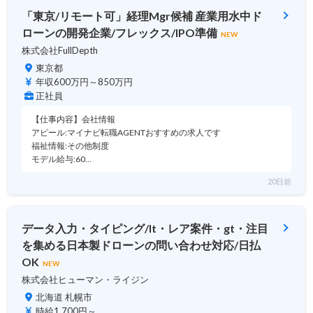
「東京/リモート可」経理Mgr候補 産業用水中ド
ローンの開発企業/フレックス/IPO準備
NEW
株式会社FullDepth
東京都
年収600万円～850万円
正社員
【仕事内容】会社情報
アピール:マイナビ転職AGENTおすすめの求人です
福祉情報:その他制度
モデル給与:60…
20日前
データ入力・タイピング/lt・レア案件・gt・注目
を集める日本製ドローンの問い合わせ対応/日払
OK
NEW
株式会社ヒューマン・ライジン
北海道 札幌市
時給1,700円～