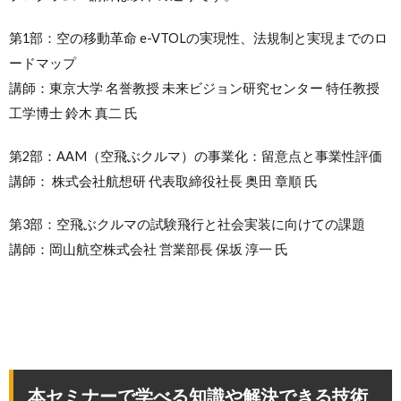
第1部：空の移動革命 e-VTOLの実現性、法規制と実現までのロ
ードマップ
講師：東京大学 名誉教授 未来ビジョン研究センター 特任教授
工学博士 鈴木 真二 氏
第2部：AAM（空飛ぶクルマ）の事業化：留意点と事業性評価
講師： 株式会社航想研 代表取締役社長 奥田 章順 氏
第3部：空飛ぶクルマの試験飛行と社会実装に向けての課題
講師：岡山航空株式会社 営業部長 保坂 淳一 氏
本セミナーで学べる知識や解決できる技術