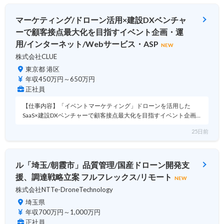
マーケティング/ドローン活用×建設DXベンチャ
ーで顧客接点最大化を目指すイベント企画・運
用/インターネット/Webサービス・ASP
NEW
株式会社CLUE
東京都 港区
年収450万円～650万円
正社員
【仕事内容】「イベントマーケティング」ドローンを活用した
SaaS×建設DXベンチャーで顧客接点最大化を目指すイベント企画…
25日前
ル「埼玉/朝霞市」品質管理/国産ドローン開発支
援、調達戦略立案 フルフレックス/リモート
NEW
株式会社NTTe-DroneTechnology
埼玉県
年収700万円～1,000万円
正社員