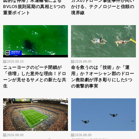
図的な停滞」米運輸省による
ガスのドローン撃墜事件が問い
BVLOS規則延期の真相と5つの
かける、テクノロジーと信頼の
重要ポイント
境界線
2026.08.10
2026.08.09
ニューヨークのビーチ閉鎖が
命を救うのは「技術」か「運
「倍増」した意外な理由！ドロ
用」か？オーシャン郡のドロー
ーンが見せるサメとの新たな共
ン救助劇が浮き彫りにした5つ
生
の衝撃的事実
2026.08.09
2026.08.09