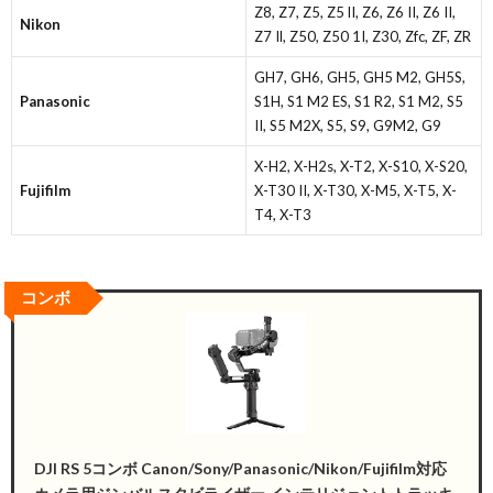
Z8, Z7, Z5, Z5 lI, Z6, Z6 II, Z6 II,
Nikon
Z7 Il, Z50, Z50 1I, Z30, Zfc, ZF, ZR
GH7, GH6, GH5, GH5 M2, GH5S,
Panasonic
S1H, S1 M2 ES, S1 R2, S1 M2, S5
II, S5 M2X, S5, S9, G9M2, G9
X-H2, X-H2s, X-T2, X-S10, X-S20,
Fujifilm
X-T30 II, X-T30, X-M5, X-T5, X-
T4, X-T3
コンボ
DJI RS 5コンボ Canon/Sony/Panasonic/Nikon/Fujifilm対応