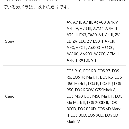
ているカメラは、以下の通りです。
A9, A9 II, A9 III, A6400, A7R V,
A7R IV, A7R III, A7M4, A7M II,
A7S III, FX3, FX30, A1, A1 II, ZV-
Sony
E1, ZV-E10, ZV-E10 II, A7CR,
A7C, A7C II, A6000, A6100,
A6300, A6500, A6700, A7M II,
A7R II, RX100 VII
EOS R10, EOS R8, EOS R7, EOS
R6, EOS R6 Mark II, EOS R5, EOS
R50 Mark II, EOS R, EOS RP, EOS
R50, EOS R5OV, G7X Mark 3,
Canon
EOS M50, EOS M50 Mark II, EOS
M6 Mark II, EOS 200D II, EOS
800D, EOS 850D, EOS 6D Mark
II, EOS 80D, EOS 90D, EOS 5D
Mark IV