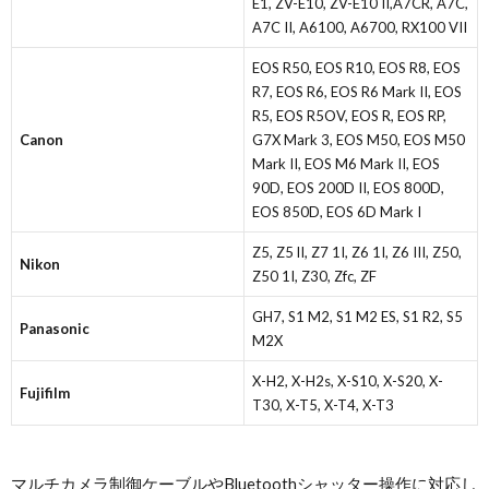
E1, ZV-E10, ZV-E10 II,A7CR, A7C,
A7C II, A6100, A6700, RX100 VII
EOS R50, EOS R10, EOS R8, EOS
R7, EOS R6, EOS R6 Mark II, EOS
R5, EOS R5OV, EOS R, EOS RP,
Canon
G7X Mark 3, EOS M50, EOS M50
Mark II, EOS M6 Mark II, EOS
90D, EOS 200D II, EOS 800D,
EOS 850D, EOS 6D Mark I
Z5, Z5 lI, Z7 1I, Z6 1I, Z6 III, Z50,
Nikon
Z50 1I, Z30, Zfc, ZF
GH7, S1 M2, S1 M2 ES, S1 R2, S5
Panasonic
M2X
X-H2, X-H2s, X-S10, X-S20, X-
Fujifilm
T30, X-T5, X-T4, X-T3
マルチカメラ制御ケーブルやBluetoothシャッター操作に対応し