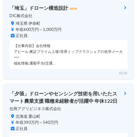
「埼玉」ドローン構造設計
NEW
DIC株式会社
埼玉県 伊奈町
年収600万円～1,000万円
正社員
【仕事内容】会社情報
アピール:東証プライム上場!世界トップクラスシェアの化学メーカ
ー!
福祉情報:通勤手当(交通…
8日前
「夕張」ドローンやセンシング技術を用いたたス
マート農業支援 職種未経験者が活躍中 年休122日
住商アグリビジネス株式会社
北海道 栗山町
年収390万円～540万円
正社員