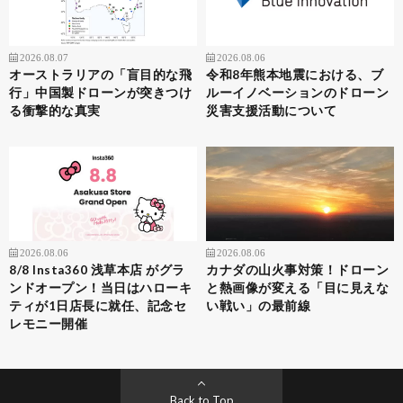
2026.08.07
2026.08.06
オーストラリアの「盲目的な飛
令和8年熊本地震における、ブ
行」中国製ドローンが突きつけ
ルーイノベーションのドローン
る衝撃的な真実
災害支援活動について
2026.08.06
2026.08.06
8/8 Insta360 浅草本店 がグラ
カナダの山火事対策！ドローン
ンドオープン！当日はハローキ
と熱画像が変える「目に見えな
ティが1日店長に就任、記念セ
い戦い」の最前線
レモニー開催
Back to Top