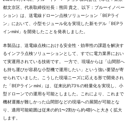
都文京区、代表取締役社長：熊田 貴之、以下：ブルーイノベー
ション）は、送電線ドローン点検ソリューション「BEPライ
ン」において、小型モジュール化を実現した新モデル「BEPラ
インmini」を開発したことを発表しました。
本製品は、送電線点検における安全性・効率性の課題を解決す
るインフラ点検ソリューションとして、すでに電力業界におい
て実運用されている技術です。 一方で、現場からは「山間部へ
も持ち運びが容易な小型機で運用したい」という強い要望が寄
せられていました。こうした現場ニーズに応える形で開発され
た「BEPライン mini」は、従来比約73％の軽量化を実現し、小
型ドローンでの運用を可能としました。これにより、これまで
機材運搬が難しかった山間部などの現場への展開が可能とな
り、適用可能範囲は従来の約1〜2割から約4割へと大きく拡大
します。