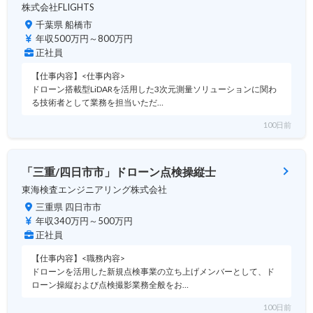
株式会社FLIGHTS
千葉県 船橋市
年収500万円～800万円
正社員
【仕事内容】<仕事内容>
ドローン搭載型LiDARを活用した3次元測量ソリューションに関わ
る技術者として業務を担当いただ…
100日前
「三重/四日市市」ドローン点検操縦士
東海検査エンジニアリング株式会社
三重県 四日市市
年収340万円～500万円
正社員
【仕事内容】<職務内容>
ドローンを活用した新規点検事業の立ち上げメンバーとして、ド
ローン操縦および点検撮影業務全般をお…
100日前