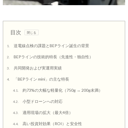
目次
送電線点検の課題とBEPライン誕生の背景
1.
BEPラインの技術的特長（先進性・独自性）
2.
共同開発および実運用実績
3.
「BEPライン mini」の主な特長
4.
約73%の大幅な軽量化（750g → 200g未満）
4.1.
小型ドローンへの対応
4.2.
適用現場の拡大（最大4倍）
4.3.
高い投資対効果（ROI）と安全性
4.4.