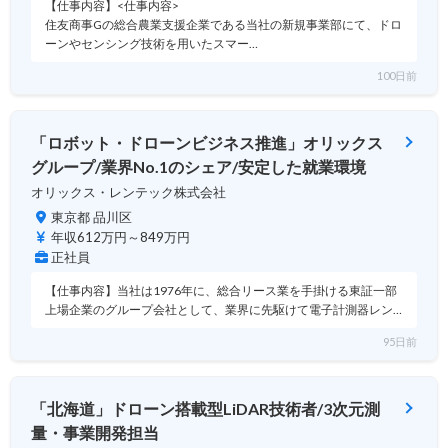
【仕事内容】<仕事内容>
住友商事Gの総合農業支援企業である当社の新規事業部にて、ドロ
ーンやセンシング技術を用いたスマー…
100日前
「ロボット・ドローンビジネス推進」オリックス
グループ/業界No.1のシェア/安定した就業環境
オリックス・レンテック株式会社
東京都 品川区
年収612万円～849万円
正社員
【仕事内容】当社は1976年に、総合リース業を手掛ける東証一部
上場企業のグループ会社として、業界に先駆けて電子計測器レン…
95日前
「北海道」ドローン搭載型LiDAR技術者/3次元測
量・事業開発担当