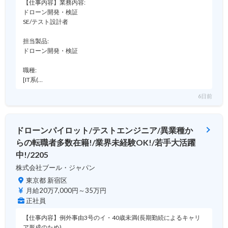
【仕事内容】業務内容:
ドローン開発・検証
SE/テスト設計者
担当製品:
ドローン開発・検証
職種:
[IT系(…
6日前
ドローンパイロット/テストエンジニア/異業種か
らの転職者多数在籍!/業界未経験OK!/若手大活躍
中!/2205
株式会社ブール・ジャパン
東京都 新宿区
月給20万7,000円～35万円
正社員
【仕事内容】例外事由3号のイ・40歳未満(長期勤続によるキャリ
ア形成のため)