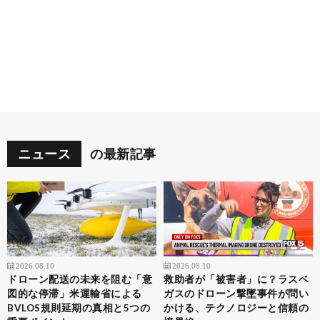
ニュース
の最新記事
2026.08.10
2026.08.10
ドローン配送の未来を阻む「意
救助者が「被害者」に？ラスベ
図的な停滞」米運輸省による
ガスのドローン撃墜事件が問い
BVLOS規則延期の真相と5つの
かける、テクノロジーと信頼の