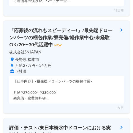
て通信等の強みや、パートナー企…
49日前
「応募後の流れもスピーディー!」/最先端ドロー
ンパーツの梱包作業/寮完備/軽作業中心/未経験
OK/20〜30代活躍中
NEW
株式会社SNJAPAN
長野県 松本市
月給27万円～34万円
正社員
【仕事内容】<最先端ドローンパーツの梱包作業>
月給 ¥270,000～¥330,000
寮完備・寮費無料/新…
今日
評価・テスト/東日本橋水中ドローンにおける実