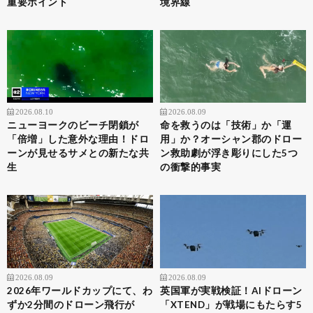
重要ポイント
境界線
2026.08.10
2026.08.09
ニューヨークのビーチ閉鎖が
命を救うのは「技術」か「運
「倍増」した意外な理由！ドロ
用」か？オーシャン郡のドロー
ーンが見せるサメとの新たな共
ン救助劇が浮き彫りにした5つ
生
の衝撃的事実
2026.08.09
2026.08.09
2026年ワールドカップにて、わ
英国軍が実戦検証！AIドローン
ずか2分間のドローン飛行が
「XTEND」が戦場にもたらす5