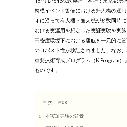
Terra Drone株式会社（本社：東
規模イベント警備における無人機の運用
オに沿って有人機・無人機が多数同時に
おける実運用を想定した実証実験を実施
高密度環境下における運航を一元的に管
のロバスト性が検証されました。なお、本
重要技術育成プログラム（K Progra
ものです。
目次
本実証実験の背景
1.