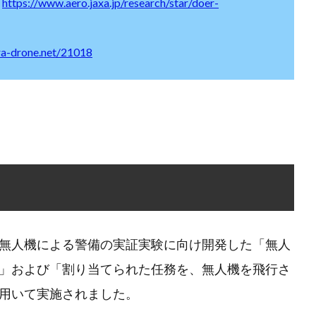
：
https://www.aero.jaxa.jp/research/star/doer-
rra-drone.net/21018
無人機による警備の実証実験に向け開発した「無人
」および「割り当てられた任務を、無人機を飛行さ
用いて実施されました。