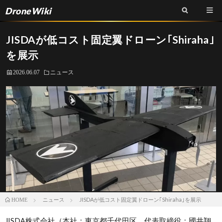
DroneWiki
JISDAが低コスト固定翼ドローン｢Shiraha｣
を展示
2026.06.07
ニュース
ニュース
JISDAが低コスト固定翼ドローン｢Shiraha｣を展示
HOME
JISDA株式会社（本社：東京都千代田区、代表取締役：國井翔