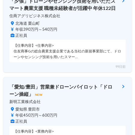
「夕張」ドローンやセンシング技術を用いたたス
マート農業支援 職種未経験者が活躍中 年休122日
住商アグリビジネス株式会社
北海道 栗山町
年収390万円～540万円
正社員
【仕事内容】<仕事内容>
住友商事Gの総合農業支援企業である当社の新規事業部にて、ドロ
ーンやセンシング技術を用いたスマー…
99日前
「愛知/豊田」営業兼ドローンパイロット「ドロ
ーン操縦」
NEW
新明工業株式会社
愛知県 豊田市
年収450万円～600万円
正社員
【仕事内容】<業務内容>