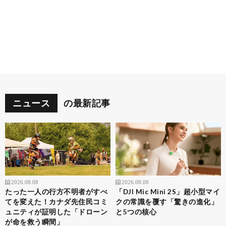
ニュース
の最新記事
2026.08.08
2026.08.08
たった一人の行方不明者がすべ
「DJI Mic Mini 2S」超小型マイ
てを変えた！カナダ先住民コミ
クの常識を覆す「驚きの進化」
ュニティが証明した「ドローン
と5つの核心
が命を救う瞬間」