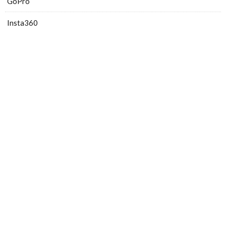
GoPro
Insta360