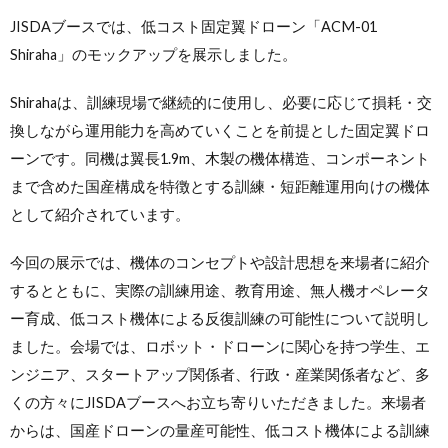
JISDAブースでは、低コスト固定翼ドローン「ACM-01
Shiraha」のモックアップを展示しました。
Shirahaは、訓練現場で継続的に使用し、必要に応じて損耗・交
換しながら運用能力を高めていくことを前提とした固定翼ドロ
ーンです。同機は翼長1.9m、木製の機体構造、コンポーネント
まで含めた国産構成を特徴とする訓練・短距離運用向けの機体
として紹介されています。
今回の展示では、機体のコンセプトや設計思想を来場者に紹介
するとともに、実際の訓練用途、教育用途、無人機オペレータ
ー育成、低コスト機体による反復訓練の可能性について説明し
ました。会場では、ロボット・ドローンに関心を持つ学生、エ
ンジニア、スタートアップ関係者、行政・産業関係者など、多
くの方々にJISDAブースへお立ち寄りいただきました。来場者
からは、国産ドローンの量産可能性、低コスト機体による訓練