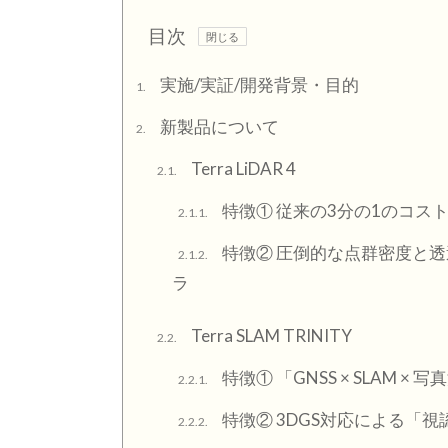
目次
実施/実証/開発背景・目的
1.
新製品について
2.
Terra LiDAR 4
2.1.
特徴① 従来の3分の1のコス
2.1.1.
特徴② 圧倒的な点群密度と透
2.1.2.
ラ
Terra SLAM TRINITY
2.2.
特徴① 「GNSS × SLAM × 
2.2.1.
特徴② 3DGS対応による「
2.2.2.