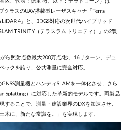
谷区、代表：徳重 徹、以下：テラドローン）は
プクラスのUAV搭載型レーザスキャナ「Terra
a LiDAR 4」と、3DGS対応の次世代ハイブリッド
 SLAM TRINITY（テラスラム トリニティ）」の2製
ありながら照射点数最大200万点/秒、16リターン、デュ
ペックを誇り、公共測量に完全対応。
、従来のGNSS測量機とハンディSLAMを一体化させ、さら
ian Splatting）に対応した革新的モデルです。両製品
現することで、測量・建設業界のDXを加速させ、
土木に、新たな常識を。」を実現します。