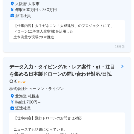
大阪府 大阪市
年収500万円～750万円
派遣社員
【仕事内容】大手ゼネコン「大成建設」のプロジェクトにて、
ドローン(二等無人航空機)を活用した
土木測量や現場のDX推進…
53日前
データ入力・タイピング/lt・レア案件・gt・注目
を集める日本製ドローンの問い合わせ対応/日払
OK
NEW
株式会社ヒューマン・ライジン
北海道 札幌市
時給1,700円～
派遣社員
【仕事内容】飛行ドローンのお問合せ対応
ニュースでも話題になっている、