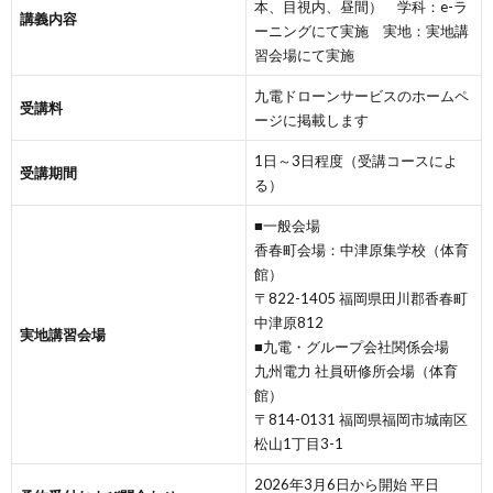
本、目視内、昼間） 学科：e-ラ
講義内容
ーニングにて実施 実地：実地講
習会場にて実施
九電ドローンサービスのホームペ
受講料
ージに掲載します
1日～3日程度（受講コースによ
受講期間
る）
■一般会場
香春町会場：中津原集学校（体育
館）
〒822-1405 福岡県田川郡香春町
中津原812
実地講習会場
■九電・グループ会社関係会場
九州電力 社員研修所会場（体育
館）
〒814-0131 福岡県福岡市城南区
松山1丁目3-1
2026年3月6日から開始 平日