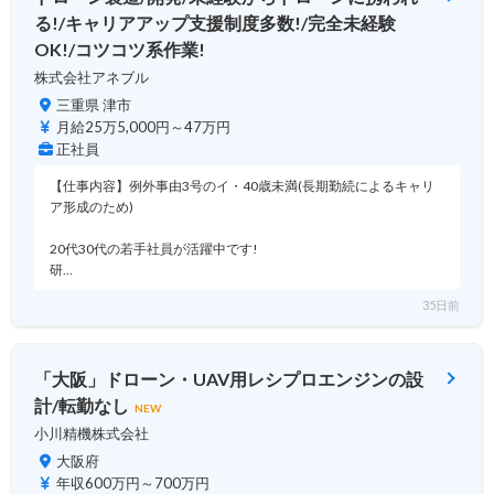
る!/キャリアアップ支援制度多数!/完全未経験
OK!/コツコツ系作業!
株式会社アネブル
三重県 津市
月給25万5,000円～47万円
正社員
【仕事内容】例外事由3号のイ・40歳未満(長期勤続によるキャリ
ア形成のため)
20代30代の若手社員が活躍中です!
研…
35日前
「大阪」ドローン・UAV用レシプロエンジンの設
計/転勤なし
NEW
小川精機株式会社
大阪府
年収600万円～700万円