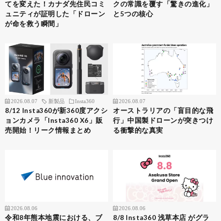
てを変えた！カナダ先住民コミ
クの常識を覆す「驚きの進化」
ュニティが証明した「ドローン
と5つの核心
が命を救う瞬間」
2026.08.07
新製品
Insta360
2026.08.07
8/12 Insta360が新360度アクシ
オーストラリアの「盲目的な飛
ョンカメラ「Insta360 X6」販
行」中国製ドローンが突きつけ
売開始！リーク情報まとめ
る衝撃的な真実
2026.08.06
2026.08.06
令和8年熊本地震における、ブ
8/8 Insta360 浅草本店 がグラ