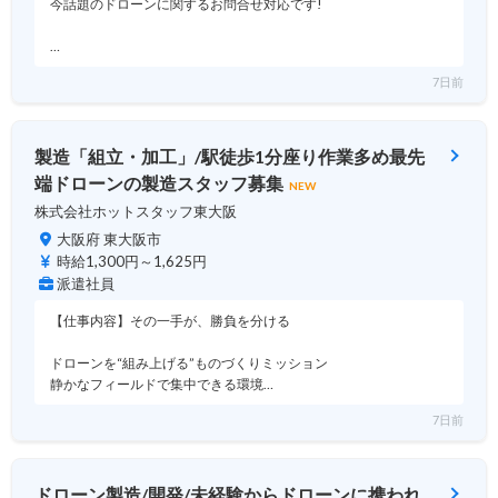
今話題のドローンに関するお問合せ対応です!
…
7日前
製造「組立・加工」/駅徒歩1分座り作業多め最先
端ドローンの製造スタッフ募集
NEW
株式会社ホットスタッフ東大阪
大阪府 東大阪市
時給1,300円～1,625円
派遣社員
【仕事内容】その一手が、勝負を分ける
ドローンを“組み上げる”ものづくりミッション
静かなフィールドで集中できる環境…
7日前
ドローン製造/開発/未経験からドローンに携われ