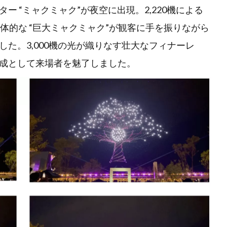
 “ミャクミャク”が夜空に出現。2,220機による
の立体的な “巨大ミャクミャク”が観客に手を振りながら
た。3,000機の光が織りなす壮大なフィナーレ
成として来場者を魅了しました。