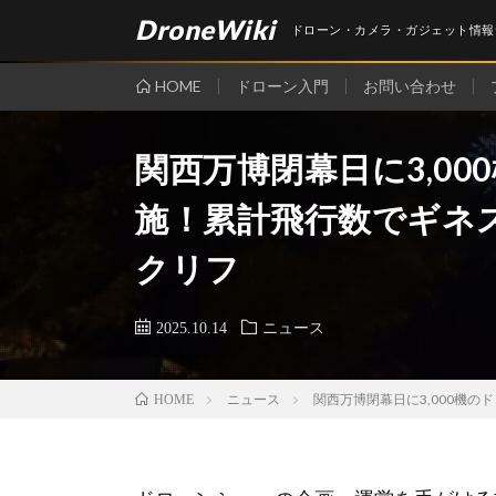
DroneWiki
ドローン・カメラ・ガジェット情報
HOME
ドローン入門
お問い合わせ
関西万博閉幕日に3,0
施！累計飛行数でギネス
クリフ
2025.10.14
ニュース
ニュース
関西万博閉幕日に3,000機の
HOME