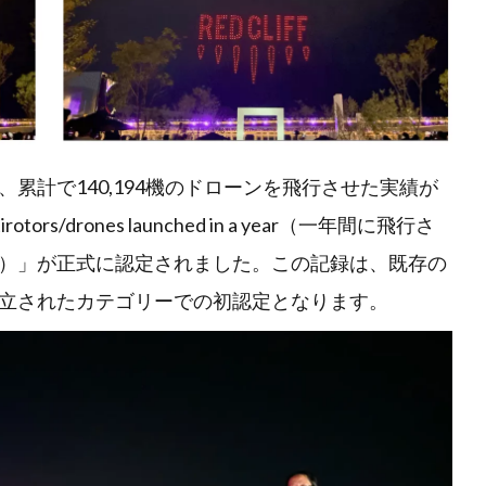
累計で140,194機のドローンを飛行させた実績が
rs/drones launched in a year（一年間に飛行さ
）」が正式に認定されました。この記録は、既存の
立されたカテゴリーでの初認定となります。