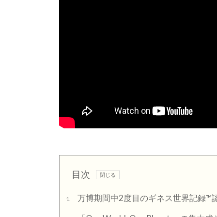
目次
万博期間中2度目のギネス世界記録™
1.