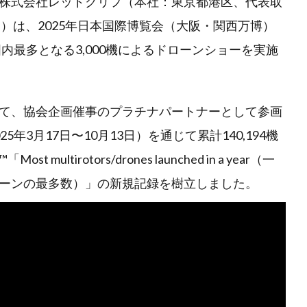
株式会社レッドクリフ（本社：東京都港区、代表取
）は、2025年日本国際博覧会（大阪・関西万博）
内最多となる3,000機によるドローンショーを実施
て、協会企画催事のプラチナパートナーとして参画
年3月17日〜10月13日）を通じて累計140,194機
tirotors/drones launched in a year（一
ーンの最多数）」の新規記録を樹立しました。