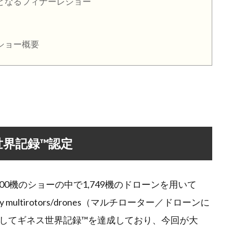
の集大成となるフィナーレショー
ーンショー概要
世界記録™認定
00機のショーの中で1,749機のドローンを用いて
 formed by multirotors/drones（マルチローター／ドローンに
してギネス世界記録™を達成しており、今回が大