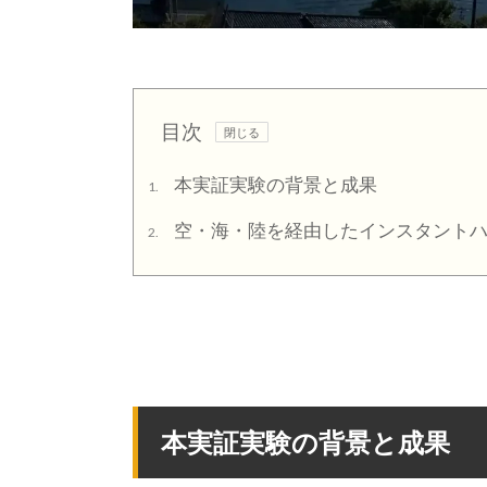
目次
本実証実験の背景と成果
1.
空・海・陸を経由したインスタントハ
2.
本実証実験の背景と成果