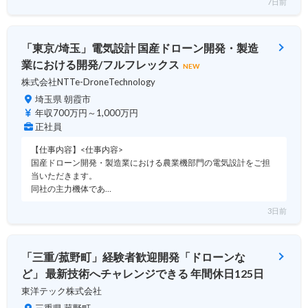
7日前
「東京/埼玉」電気設計 国産ドローン開発・製造
業における開発/フルフレックス
NEW
株式会社NTTe-DroneTechnology
埼玉県 朝霞市
年収700万円～1,000万円
正社員
【仕事内容】<仕事内容>
国産ドローン開発・製造業における農業機部門の電気設計をご担
当いただきます。
同社の主力機体であ…
3日前
「三重/菰野町」経験者歓迎開発「ドローンな
ど」 最新技術へチャレンジできる 年間休日125日
東洋テック株式会社