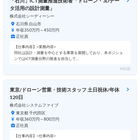
「石川」ICT測量推進技術者「ドローン・3Dデー
タ活用の設計測量」
株式会社シーディーシー
石川県 白山市
年収350万円～450万円
正社員
【仕事内容】<業務内容>
同社は設計・測量を中心とする事業を展開しており、本ポジショ
ンではICT測量分野の推進を担当して…
90日前
東京/ドローン営業・技術スタッフ 土日祝休/年休
120日
株式会社システムファイブ
東京都 千代田区
年収360万円～800万円
正社員
【仕事内容】<仕事内容>