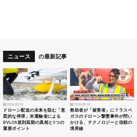
ニュース
の最新記事
2026.08.10
2026.08.10
ドローン配送の未来を阻む「意
救助者が「被害者」に？ラスベ
図的な停滞」米運輸省による
ガスのドローン撃墜事件が問い
BVLOS規則延期の真相と5つの
かける、テクノロジーと信頼の
重要ポイント
境界線