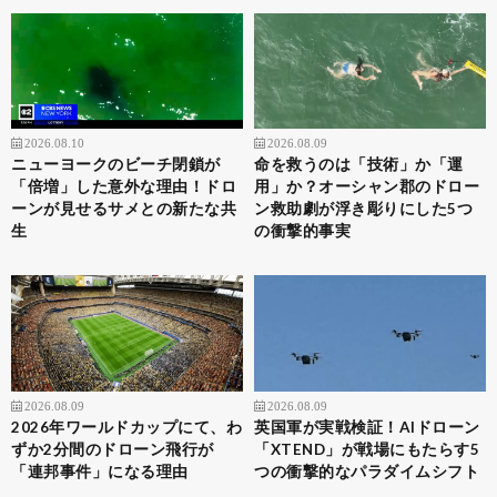
2026.08.10
2026.08.09
ニューヨークのビーチ閉鎖が
命を救うのは「技術」か「運
「倍増」した意外な理由！ドロ
用」か？オーシャン郡のドロー
ーンが見せるサメとの新たな共
ン救助劇が浮き彫りにした5つ
生
の衝撃的事実
2026.08.09
2026.08.09
2026年ワールドカップにて、わ
英国軍が実戦検証！AIドローン
ずか2分間のドローン飛行が
「XTEND」が戦場にもたらす5
「連邦事件」になる理由
つの衝撃的なパラダイムシフト