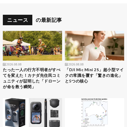
ニュース
の最新記事
2026.08.08
2026.08.08
たった一人の行方不明者がすべ
「DJI Mic Mini 2S」超小型マイ
てを変えた！カナダ先住民コミ
クの常識を覆す「驚きの進化」
ュニティが証明した「ドローン
と5つの核心
が命を救う瞬間」