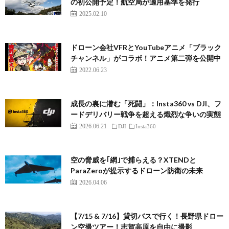
の初公開予定！航空局が適用基準を発行
2025.02.10
ドローン会社VFRとYouTubeアニメ「ブラック
チャンネル」がコラボ！アニメ第二弾を公開中
2022.06.23
成長の裏に潜む「死闘」：Insta360 vs DJI、フ
ードデリバリー戦争を超える熾烈な争いの実態
2026.06.21
DJI
Insta360
空の脅威を｢網｣で捕らえる？XTENDと
ParaZeroが提示するドローン防衛の未来
2026.04.06
【7/15 & 7/16】貸切バスで行く！長野県ドロー
ン空撮ツアー！志賀高原を自由に撮影