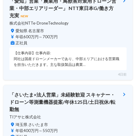
「愛知」営業「農業用・鳥獣害対策用ドローン営
業・中部エリアリーダー」 NTT東日本G/働き方
充実
NEW
株式会社NTTe-DroneTechnology
愛知県 名古屋市
年収600万円～700万円
正社員
【仕事内容】仕事内容:
同社は国産ドローンメーカーであり、中部エリアにおける営業職
を担当いただきます。主な取扱製品は農業…
4日前
「さいたま×法人営業」未経験歓迎 スキャナー・
ドローン等測量機器提案/年休125日/土日祝休/転
勤無
TIアサヒ株式会社
埼玉県 さいたま市
年収400万円～550万円